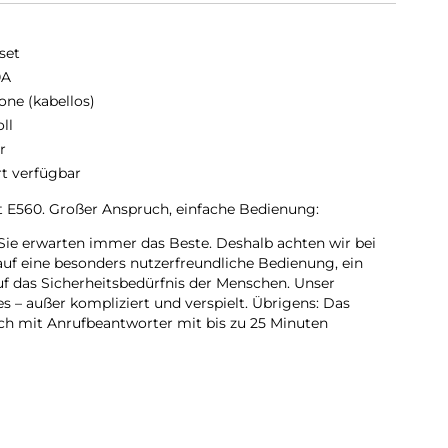
set
0A
one (kabellos)
oll
r
rt verfügbar
t E560. Großer Anspruch, einfache Bedienung:
 Sie erwarten immer das Beste. Deshalb achten wir bei
uf eine besonders nutzerfreundliche Bedienung, ein
f das Sicherheitsbedürfnis der Menschen. Unser
es – außer kompliziert und verspielt. Übrigens: Das
ch mit Anrufbeantworter mit bis zu 25 Minuten
eim Fernsehabend: In manchen Situationen wäre es
elefon einfach mehr Lautstärke bietet. Kein Problem mit