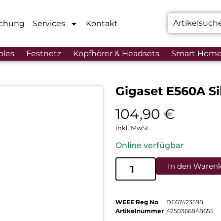
chung
Services
Kontakt
bles
Festnetz
Kopfhörer & Headsets
Smart Hom
Gigaset E560A Si
104,90
€
inkl. MwSt.
Online verfügbar
In den Waren
WEEE Reg No
DE67423598
Artikelnummer
4250366848655