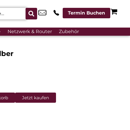
Termin Buchen
e
Netzwerk & Router
Zubehör
lber
korb
Jetzt kaufen