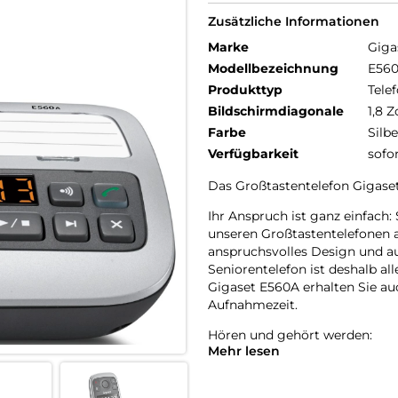
Zusätzliche Informationen
Marke
Giga
Modellbezeichnung
E56
Produkttyp
Telef
Bildschirmdiagonale
1,8 Z
Farbe
Silbe
Verfügbarkeit
sofo
Das Großtastentelefon Gigase
Ihr Anspruch ist ganz einfach:
unseren Großtastentelefonen a
anspruchsvolles Design und au
Seniorentelefon ist deshalb all
Gigaset E560A erhalten Sie au
Aufnahmezeit.
Hören und gehört werden:
Mehr lesen
Ob bei Familienfeiern oder b
schön, wenn Ihr schnurloses T