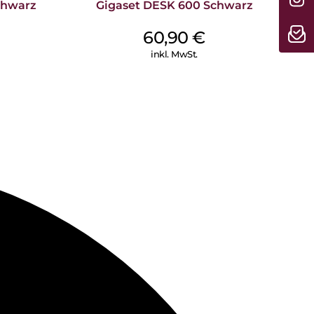
sche werden selbst erwünschte Telefonate mit einem
chwarz
Gigaset DESK 600 Schwarz
roßtastentelefon-Modelle der Gigaset E560-Reihe sind
n Standard ITU-T P.370 hörgerätekompatibel (HAC): So
60,90
€
en Telefone Nutzern von Hörgeräten mit induktiver
inkl. MwSt.
störende Geräusche.
n – überall. Mit dem Gigaset E560/E560A ist das möglich.
zliche Mobilteile ergänzt werden, die überall dort
ie es wünschen: Egal ob im Schlafzimmer, in der Küche
ach, schnell zum Hörer zu greifen. Als ideale Erweiterung
Gigaset E560HX. Welche Telefone darüber hinaus mit dem
 Sie hier.
:
e alle Gigaset-Schnurlostelefone, mit der
echnologie ausgestattet. Das heißt: die Telefone sind
rieb; und das auch bei Betrieb mehrerer Mobilteile, wenn
en Mobilteile ebenfalls ECO DECT unterstützen. Während
Sendeleistung automatisch an die Entfernung zwischen
er der Abstand zur Basis ist, desto geringer ist die
-Reichweite lässt sich der ECO DECT-Modus jederzeit