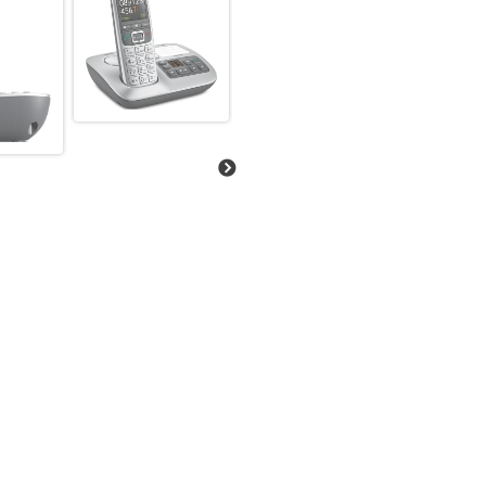
Ihrem neuen Großtastentelefon
Stufen einstellen und zusätzlic
Laut“-Taste schnell verdoppeln
sich immer dann an, wenn Sie
müssen oder zwei Personen im 
Schön, wenn Ihnen nichts meh
Wichtiges sollte man auf den 
Telefone mit großen Tasten ei
Schrift und klaren Grafiken. D
der Beleuchtung auch bei schw
gibt den extragroßen Tasten vi
guten Druckpunkt.
Mit dem Gigaset E560 gehen S
Auf den vier Direktwahltaste
und diese dann mit nur einem
zudem als spezielle Notruftas
können auf dieser Taste bis z
von Angehörigen oder Nachba
Und so funktioniert die Notruf