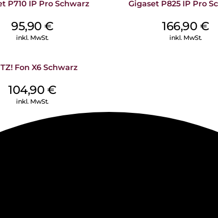
Durch unerwünschte Störgeräu
et P710 IP Pro Schwarz
Gigaset P825 IP Pro S
Hörgerät zur Belastung. Die G
deshalb nach dem europäische
95,90
€
166,90
€
ermöglichen unsere schnurlos
inkl. MwSt.
inkl. MwSt.
Übertragung Telefonate ohne 
Überall gut zu erreichen:
ITZ! Fon X6 Schwarz
In aller Ruhe ans Telefon gehe
Denn das System kann um zusät
104,90
€
platziert werden können, wo S
inkl. MwSt.
oder im Flur – es ist ganz einf
empfehlen wir das Mobilteil 
E560 kompatibel sind, erfahren
Strahlungsfrei dank ECO DECT
Die Gigaset E560-Reihe ist, wi
umweltfreundlichen ECO DECT T
strahlungsfrei im Standby-Bet
die Basis und alle angemeldet
des Gesprächs passt sich die 
Basis und Mobilteil an. Je klein
Strahlung. Für maximale DECT