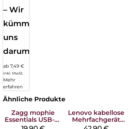
– Wir
kümmern
uns
darum!
ab 7,49 €
inkl. MwSt.
Mehr
erfahren
Ähnliche Produkte
Zagg mophie
Lenovo kabellose
Essentials USB-C-
Mehrfachgerät
20W Charger PD
Luna Grey
19,90
€
42,90
€