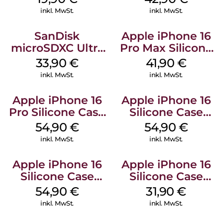
Weiß
inkl. MwSt.
inkl. MwSt.
SanDisk
Apple iPhone 16
microSDXC Ultra
Pro Max Silicone
128 GB + Adapter
Case MagSafe
33,90
€
41,90
€
Mobile
Ultramarine
inkl. MwSt.
inkl. MwSt.
Apple iPhone 16
Apple iPhone 16
Pro Silicone Case
Silicone Case
MagSafe Black
MagSafe Black
54,90
€
54,90
€
inkl. MwSt.
inkl. MwSt.
Apple iPhone 16
Apple iPhone 16
Silicone Case
Silicone Case
MagSafe Lake
MagSafe Fuchsia
54,90
€
31,90
€
Green
inkl. MwSt.
inkl. MwSt.