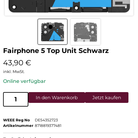
Fairphone 5 Top Unit Schwarz
43,90
€
inkl. MwSt.
Online verfügbar
In den Warenkorb
Jetzt kaufen
WEEE Reg No
DE54352723
Artikelnummer
8718819377481