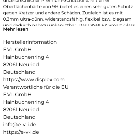
unzerbrechlicher Premium-Schutzfolie. Mit einer
Oberflächenhärte von 9H bietet es einen sehr guten Schutz
gegen Kratzer und andere Schäden. Zugleich ist es mit
0,3mm ultra-dünn, widerstandsfähig, flexibel bzw. biegsam
und dadurch nahezu unkaputtbar. Das DISPLEX Smart Glass
Mehr lesen
wird mit modernster Lasertechnologie in unserer
Produktion In Straubing gefertigt und exakt an die Kontur
Herstellerinformation
des Smartphone Displays angepasst – Made in Germany. Die
E.V.I. GmbH
uneingeschränkte Funktionalität, Farbbrillanz und
Hüllenkompatibilität sind selbstverständlich garantiert.
Hainbuchenring 4
82061 Neuried
Hüllenfreundlich
Deutschland
Unser DISPLEX Smart Glass wird bis auf 5/100 mm genau auf
https://www.displex.com
die Smartphone Konturen gefertigt und passt somit perfekt
auf Ihr Smartphone. Außerdem ist die Schutzfolie ultradünn.
Verantwortliche für die EU
Somit lassen sich alle handelsüblichen Schutzhüllen & Cases
E.V.I. GmbH
mit der Panzerglasfolie benutzen. Durch einen kombinierten
Hainbuchenring 4
Schutz aus DISPLEX Smart Glass und Ihrer Lieblingshülle
82061 Neuried
wird Ihr Smartphone rundum optimal geschützt.
Deutschland
Anti Fingerprint
info@e-v-i.de
Die oberste Schicht unserer 4-Layer Technology besteht aus
https://e-v-i.de
einem High-Tech Plasma Coating. Die hydro- und oleophobe