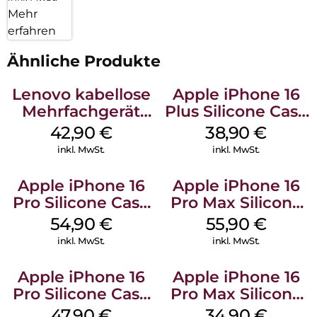
Mehr
erfahren
Ähnliche Produkte
Lenovo kabellose
Apple iPhone 16
Mehrfachgerät
Plus Silicone Case
Luna Grey
MagSafe Denim
42,90
€
38,90
€
inkl. MwSt.
inkl. MwSt.
Apple iPhone 16
Apple iPhone 16
Pro Silicone Case
Pro Max Silicone
MagSafe Black
Case MagSafe
54,90
€
55,90
€
Stone Gray
inkl. MwSt.
inkl. MwSt.
Apple iPhone 16
Apple iPhone 16
Pro Silicone Case
Pro Max Silicone
MagSafe Denim
Case MagSafe
47,90
€
34,90
€