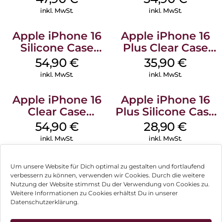
Denim
inkl. MwSt.
inkl. MwSt.
Apple iPhone 16
Apple iPhone 16
Silicone Case
Plus Clear Case
MagSafe Black
MagSafe
54,90
€
35,90
€
Transparent
inkl. MwSt.
inkl. MwSt.
Apple iPhone 16
Apple iPhone 16
Clear Case
Plus Silicone Case
MagSafe
MagSafe Black
54,90
€
28,90
€
Transparent
inkl. MwSt.
inkl. MwSt.
Um unsere Website für Dich optimal zu gestalten und fortlaufend
verbessern zu können, verwenden wir Cookies. Durch die weitere
Nutzung der Website stimmst Du der Verwendung von Cookies zu.
Impressum
Weitere Informationen zu Cookies erhältst Du in unserer
Datenschutzerklärung.
AGB