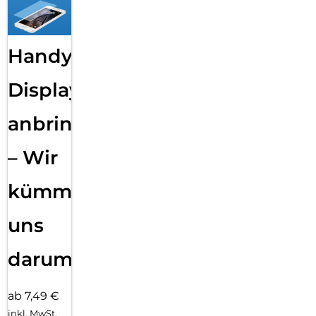
Handy
Displayfolie
anbringen
– Wir
kümmern
uns
darum!
ab 7,49 €
inkl. MwSt.