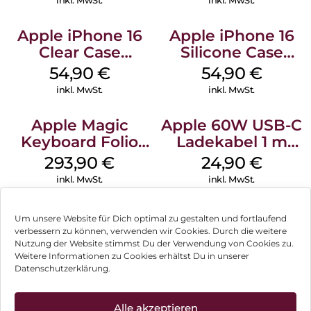
inkl. MwSt.
inkl. MwSt.
Apple iPhone 16
Apple iPhone 16
Clear Case
Silicone Case
MagSafe
MagSafe Lake
54,90
€
54,90
€
Transparent
Green
inkl. MwSt.
inkl. MwSt.
Apple Magic
Apple 60W USB-C
Keyboard Folio
Ladekabel 1 m
iPad 10.9″ (10.Gen.)
Weiß
293,90
€
24,90
€
Weiß
inkl. MwSt.
inkl. MwSt.
Um unsere Website für Dich optimal zu gestalten und fortlaufend
verbessern zu können, verwenden wir Cookies. Durch die weitere
Nutzung der Website stimmst Du der Verwendung von Cookies zu.
Impressum
Weitere Informationen zu Cookies erhältst Du in unserer
Datenschutzerklärung.
AGB
Datenschutz
Alle akzeptieren