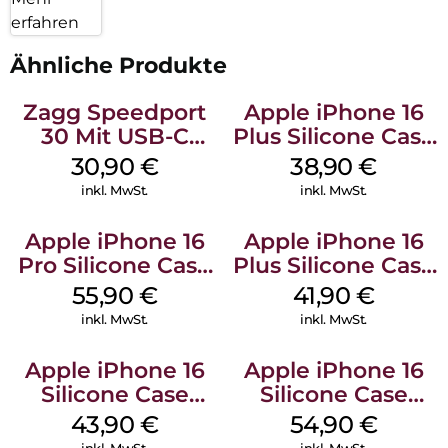
erfahren
Ähnliche Produkte
Zagg Speedport
Apple iPhone 16
30 Mit USB-C
Plus Silicone Case
Kabel Weiß
MagSafe Denim
30,90
€
38,90
€
inkl. MwSt.
inkl. MwSt.
Apple iPhone 16
Apple iPhone 16
Pro Silicone Case
Plus Silicone Case
MagSafe Stone
MagSafe Stone
55,90
€
41,90
€
Gray
Gray
inkl. MwSt.
inkl. MwSt.
Apple iPhone 16
Apple iPhone 16
Silicone Case
Silicone Case
MagSafe Plum
MagSafe Black
43,90
€
54,90
€