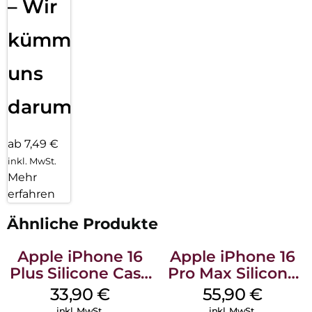
– Wir
kümmern
uns
darum!
ab 7,49 €
inkl. MwSt.
Mehr
erfahren
Ähnliche Produkte
Apple iPhone 16
Apple iPhone 16
Plus Silicone Case
Pro Max Silicone
MagSafe Lake
Case MagSafe
33,90
€
55,90
€
Green
Stone Gray
inkl. MwSt.
inkl. MwSt.