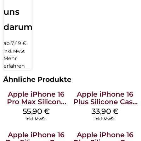
uns
darum!
ab 7,49 €
inkl. MwSt.
Mehr
erfahren
Ähnliche Produkte
Apple iPhone 16
Apple iPhone 16
Pro Max Silicone
Plus Silicone Case
Case MagSafe
MagSafe Lake
55,90
€
33,90
€
Stone Gray
Green
inkl. MwSt.
inkl. MwSt.
Apple iPhone 16
Apple iPhone 16