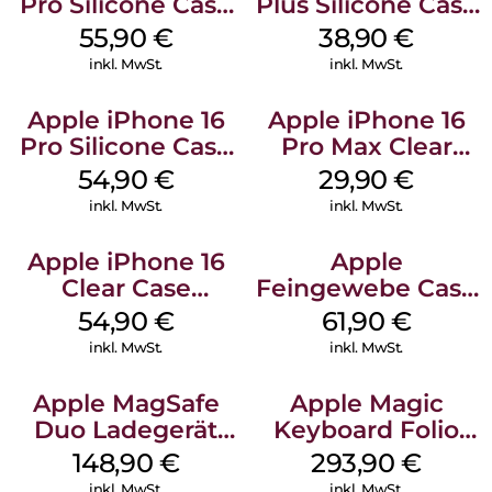
Pro Silicone Case
Plus Silicone Case
MagSafe Stone
MagSafe Denim
55,90
€
38,90
€
Gray
inkl. MwSt.
inkl. MwSt.
Apple iPhone 16
Apple iPhone 16
Pro Silicone Case
Pro Max Clear
MagSafe Black
Case MagSafe
54,90
€
29,90
€
Transparent
inkl. MwSt.
inkl. MwSt.
Apple iPhone 16
Apple
Clear Case
Feingewebe Case
MagSafe
iPhone 15 Pro
54,90
€
61,90
€
Transparent
MagSafe Schwarz
inkl. MwSt.
inkl. MwSt.
Apple MagSafe
Apple Magic
Duo Ladegerät
Keyboard Folio
Weiß
iPad 10.9″ (10.Gen.)
148,90
€
293,90
€
Weiß
inkl. MwSt.
inkl. MwSt.