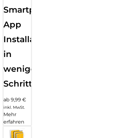
Sende eine Textnachricht, ruf jemanden an, lade Musik und
Smartphone
Podcasts und kontaktiere den Notruf – alles ohne dein
iPhone. Und jetzt bist du mit schnellem 5G unterwegs noch
besser verbunden.
App
Installation
in
wenigen
Schritten
ab 9,99 €
inkl. MwSt.
Mehr
erfahren