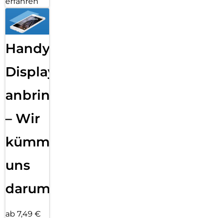
erfahren
Handy
Displayfolie
anbringen
– Wir
kümmern
uns
darum!
ab 7,49 €