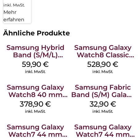
inkl. MwSt.
Mehr
erfahren
Ähnliche Produkte
Samsung Hybrid
Samsung Galaxy
Band (S/M/L)
Watch8 Classic
Galaxy
Black
59,90
€
528,90
€
Watch8/Watch8
inkl. MwSt.
inkl. MwSt.
Classic Taupe
Samsung Galaxy
Samsung Fabric
Watch8 40 mm
Band (S/M) Galaxy
Graphite
Watch8/Watch8
378,90
€
32,90
€
Classic Red
inkl. MwSt.
inkl. MwSt.
Samsung Galaxy
Samsung Galaxy
Watch7 44 mm
Watch7 44 mm