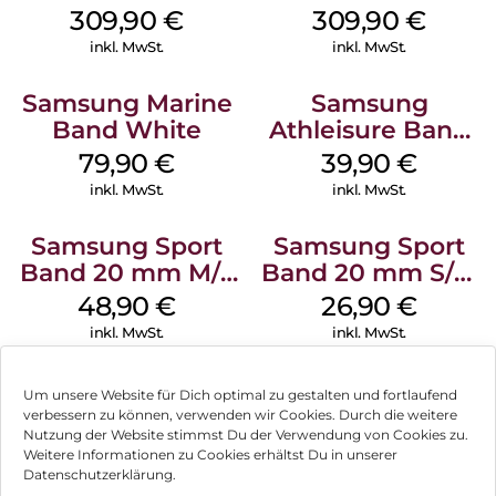
Green
Silver
309,90
€
309,90
€
inkl. MwSt.
inkl. MwSt.
Samsung Marine
Samsung
Band White
Athleisure Band
M/L Galaxy
79,90
€
39,90
€
Watch7 Silver
inkl. MwSt.
inkl. MwSt.
Samsung Sport
Samsung Sport
Band 20 mm M/L
Band 20 mm S/M
Galaxy Watch
Galaxy Watch4
48,90
€
26,90
€
Series Silber
Serie Graphite
inkl. MwSt.
inkl. MwSt.
Um unsere Website für Dich optimal zu gestalten und fortlaufend
verbessern zu können, verwenden wir Cookies. Durch die weitere
Nutzung der Website stimmst Du der Verwendung von Cookies zu.
Impressum
Weitere Informationen zu Cookies erhältst Du in unserer
Datenschutzerklärung.
AGB