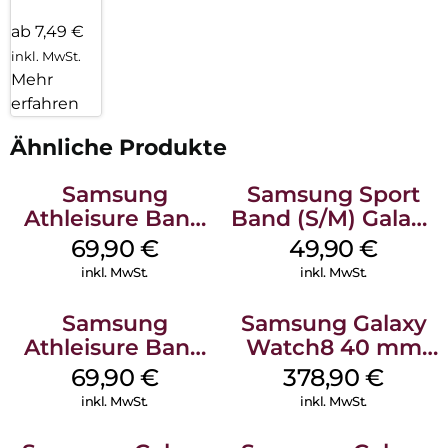
ab 7,49 €
inkl. MwSt.
Mehr
erfahren
Ähnliche Produkte
Samsung
Samsung Sport
Athleisure Band
Band (S/M) Galaxy
(S/M) Galaxy
Watch8/Watch8
69,90
€
49,90
€
Watch8/Watch8
Classic White
inkl. MwSt.
inkl. MwSt.
Classic Sage
Samsung
Samsung Galaxy
Athleisure Band
Watch8 40 mm
(M/L) Galaxy
Silver
69,90
€
378,90
€
Watch8/Watch8
inkl. MwSt.
inkl. MwSt.
Classic Graphite