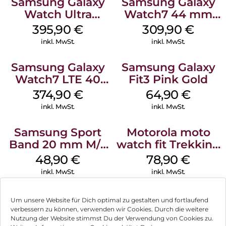
Samsung Galaxy
Samsung Galaxy
Watch Ultra
Watch7 44 mm
Titanium Gray
Green
395,90
€
309,90
€
inkl. MwSt.
inkl. MwSt.
Samsung Galaxy
Samsung Galaxy
Watch7 LTE 40
Fit3 Pink Gold
mm Cream
374,90
€
64,90
€
inkl. MwSt.
inkl. MwSt.
Samsung Sport
Motorola moto
Band 20 mm M/L
watch fit Trekking
Galaxy Watch
Green
48,90
€
78,90
€
Series Silber
inkl. MwSt.
inkl. MwSt.
Um unsere Website für Dich optimal zu gestalten und fortlaufend
verbessern zu können, verwenden wir Cookies. Durch die weitere
Nutzung der Website stimmst Du der Verwendung von Cookies zu.