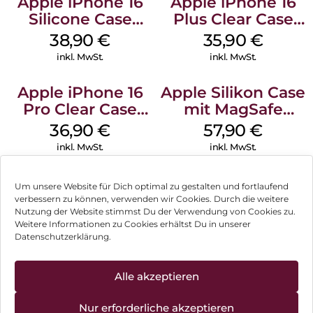
Apple iPhone 16
Apple iPhone 16
Silicone Case
Plus Clear Case
MagSafe
MagSafe
38,90
€
35,90
€
Ultramarine
Transparent
inkl. MwSt.
inkl. MwSt.
Apple iPhone 16
Apple Silikon Case
Pro Clear Case
mit MagSafe
MagSafe
iPhone 14 Pro
36,90
€
57,90
€
Transparent
(PRODUCT)RED
inkl. MwSt.
inkl. MwSt.
Um unsere Website für Dich optimal zu gestalten und fortlaufend
verbessern zu können, verwenden wir Cookies. Durch die weitere
Nutzung der Website stimmst Du der Verwendung von Cookies zu.
Impressum
Weitere Informationen zu Cookies erhältst Du in unserer
Datenschutzerklärung.
AGB
Datenschutz
Alle akzeptieren
Vertrag widerrufen
Nur erforderliche akzeptieren