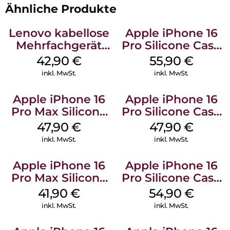
Ähnliche Produkte
Lenovo kabellose
Apple iPhone 16
Mehrfachgerät
Pro Silicone Case
Luna Grey
MagSafe Stone
42,90
€
55,90
€
Gray
inkl. MwSt.
inkl. MwSt.
Apple iPhone 16
Apple iPhone 16
Pro Max Silicone
Pro Silicone Case
Case MagSafe
MagSafe Denim
47,90
€
47,90
€
Black
inkl. MwSt.
inkl. MwSt.
Apple iPhone 16
Apple iPhone 16
Pro Max Silicone
Pro Silicone Case
Case MagSafe
MagSafe Black
41,90
€
54,90
€
Ultramarine
inkl. MwSt.
inkl. MwSt.