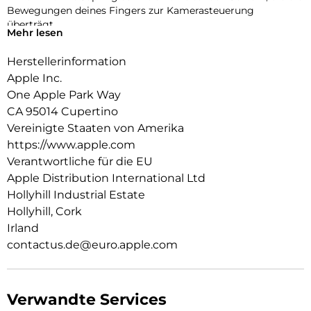
Bewegungen deines Fingers zur Kamerasteuerung
überträgt.
Mehr lesen
Er lässt sich mit zwei Verbindungs­punkten sicher am
Herstellerinformation
Crossbody Band befestigen. So kannst du dein iPhone Air
einfach freihändig tragen.
Apple Inc.
One Apple Park Way
CA 95014 Cupertino
Vereinigte Staaten von Amerika
https://www.apple.com
Verantwortliche für die EU
Apple Distribution International Ltd
Hollyhill Industrial Estate
Hollyhill, Cork
Irland
contactus.de@euro.apple.com
Verwandte Services