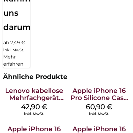
uns
darum!
ab 7,49 €
inkl. MwSt.
Mehr
erfahren
Ähnliche Produkte
Lenovo kabellose
Apple iPhone 16
Mehrfachgerät
Pro Silicone Case
Luna Grey
MagSafe Stone
42,90
€
60,90
€
Gray
inkl. MwSt.
inkl. MwSt.
Apple iPhone 16
Apple iPhone 16