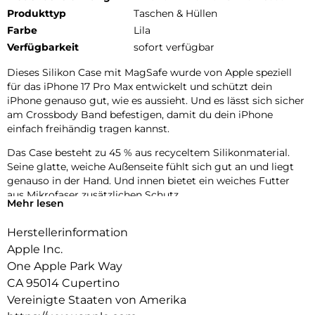
Produkttyp
Taschen & Hüllen
Farbe
Lila
Verfügbarkeit
sofort verfügbar
Dieses Silikon Case mit MagSafe wurde von Apple speziell
für das iPhone 17 Pro Max entwickelt und schützt dein
iPhone genauso gut, wie es aussieht. Und es lässt sich sicher
am Crossbody Band befestigen, damit du dein iPhone
einfach freihändig tragen kannst.
Das Case besteht zu 45 % aus recyceltem Silikon­material.
Seine glatte, weiche Außenseite fühlt sich gut an und liegt
genauso in der Hand. Und innen bietet ein weiches Futter
aus Mikrofaser zusätzlichen Schutz.
Mehr lesen
Dieses Case funktioniert nahtlos mit der Kamera­steuerung.
Herstellerinformation
Es kommt mit Saphirglas mit einer leitenden Schicht, die die
Bewegungen deines Fingers zur Kamerasteuerung
Apple Inc.
überträgt.
One Apple Park Way
CA 95014 Cupertino
Mit integrierten Magneten, die sich perfekt am iPhone 17 Pro
Max ausrichten, hält das Case ganz einfach und sorgt für
Vereinigte Staaten von Amerika
schnelleres kabelloses Laden. Lass dein iPhone beim Laden