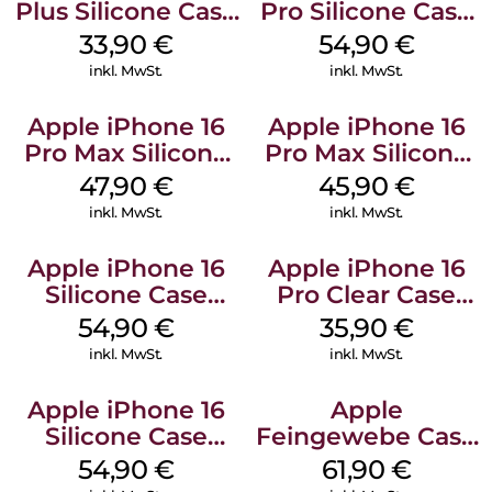
Plus Silicone Case
Pro Silicone Case
MagSafe Lake
MagSafe Black
33,90
€
54,90
€
Green
inkl. MwSt.
inkl. MwSt.
Apple iPhone 16
Apple iPhone 16
Pro Max Silicone
Pro Max Silicone
Case MagSafe
Case MagSafe
47,90
€
45,90
€
Black
Ultramarine
inkl. MwSt.
inkl. MwSt.
Apple iPhone 16
Apple iPhone 16
Silicone Case
Pro Clear Case
MagSafe Lake
MagSafe
54,90
€
35,90
€
Green
Transparent
inkl. MwSt.
inkl. MwSt.
Apple iPhone 16
Apple
Silicone Case
Feingewebe Case
MagSafe Black
iPhone 15 Pro
54,90
€
61,90
€
MagSafe Schwarz