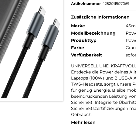
Artikelnummer
4252011907069
Zusätzliche Informationen
Marke
4Sm
Modellbezeichnung
Powe
Produkttyp
Pow
Farbe
Grau
Verfügbarkeit
sofo
UNIVERSELL UND KRAFTVOLL
Entdecke die Power deines All
Laptops (100W) und 2 USB-A A
TWS-Headsets, sorgt unsere 
für genug Energie. Bleibe mobi
beeindruckenden Leistung von
Sicherheit. Integrierte Über
Sicherheitszertifizierungen ma
Gebrauch.
Mehr lesen
HOHE KAPAZITÄT UND FLUG
Bereit zum Abheben? Mit unse