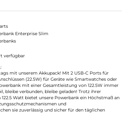
arts
rbank Enterprise Slim
erbanks
rt verfügbar
:
tags mit unserem Akkupack! Mit 2 USB-C Ports für
nschlüssen (22.5W) für Geräte wie Smartwatches oder
Powerbank mit einer Gesamtleistung von 122.5W immer
l, bleibe verbunden, bleibe geladen! Trotz ihrer
 122.5 Watt bietet unsere Powerbank ein Höchstmaß an
hitzungsschutzmechanismen und
chen sie zuverlässig und sicher für den täglichen
ZEUGTAUGLICH:
rer Laptop Powerbank bist du bestens ausgerüstet! Mit