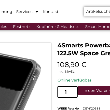
chung
Services
Kontakt
bles
Festnetz
Kopfhörer & Headsets
Smart Hom
4Smarts Powerb
122.5W Space Gr
108,90
€
inkl. MwSt.
Online verfügbar
In den Waren
WEEE Reg No
DE14120388