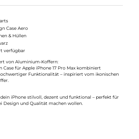
arts
gn Case Aero
hen & Hüllen
arz
rt verfügbar
ert von Aluminium-Koffern:
n Case für Apple iPhone 17 Pro Max kombiniert
ochwertiger Funktionalität – inspiriert vom ikonischen
fer.
ein iPhone stilvoll, dezent und funktional – perfekt für
ei Design und Qualität machen wollen.
ose Ladefunktion? Selbstverständlich. Der integrierte
oses Andocken von Zubehör und Ladegeräten.