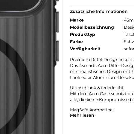
Zusätzliche Informationen
Marke
4Sm
Modellbezeichnung
Desi
Produkttyp
Tasc
Farbe
Schw
Verfügbarkeit
sofo
Premium Riffel-Design inspiri
Das 4smarts Aero Riffel-Desig
minimalistisches Design mit h
Look edler Aluminium-Reisekof
Ultraschlank & federleicht:
Mit dem Aero Case schützt du d
alle, die keine Kompromisse b
MagSafe-kompatibel:
Mehr lesen
MagSafe-kompatibel und kabell
Magnetring ermöglicht nahtl
Griffige Anti-Rutsch-Kanten: