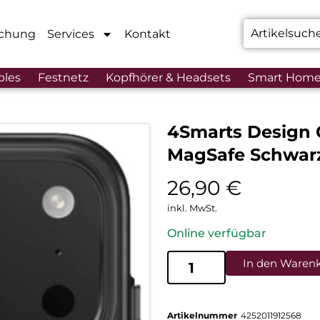
chung
Services
Kontakt
bles
Festnetz
Kopfhörer & Headsets
Smart Hom
4Smarts Design 
MagSafe Schwar
26,90
€
inkl. MwSt.
Online verfügbar
In den Waren
Artikelnummer
4252011912568