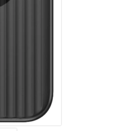
Die griffigen Anti-Rutsch-Kant
Format des iPhones zu beeintr
Transparent-matte Rückseite mi
Die transparente Rückseite mi
modernen, technischen Stil, de
hervorragend anfühlt.