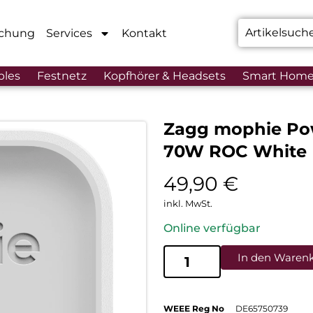
chung
Services
Kontakt
bles
Festnetz
Kopfhörer & Headsets
Smart Hom
Zagg mophie Po
70W ROC White
49,90
€
inkl. MwSt.
Online verfügbar
In den Waren
WEEE Reg No
DE65750739