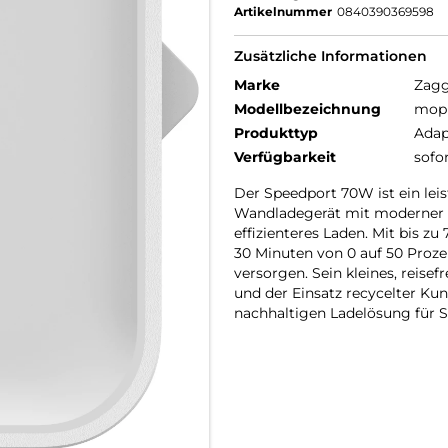
Artikelnummer
0840390369598
Zusätzliche Informationen
Marke
Zag
Modellbezeichnung
moph
Produkttyp
Adap
Verfügbarkeit
sofo
Der Speedport 70W ist ein le
Wandladegerät mit moderner G
effizienteres Laden. Mit bis z
30 Minuten von 0 auf 50 Proze
versorgen. Sein kleines, reisef
und der Einsatz recycelter Ku
nachhaltigen Ladelösung für S