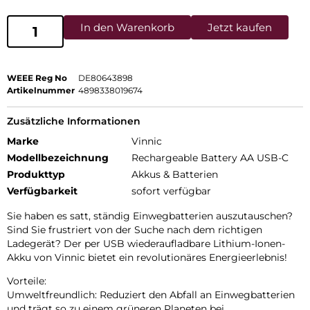
In den Warenkorb
Jetzt kaufen
WEEE Reg No
DE80643898
Artikelnummer
4898338019674
Zusätzliche Informationen
Marke
Vinnic
Modellbezeichnung
Rechargeable Battery AA USB-C
Produkttyp
Akkus & Batterien
Verfügbarkeit
sofort verfügbar
Sie haben es satt, ständig Einwegbatterien auszutauschen?
Sind Sie frustriert von der Suche nach dem richtigen
Ladegerät? Der per USB wiederaufladbare Lithium-Ionen-
Akku von Vinnic bietet ein revolutionäres Energieerlebnis!
Vorteile:
Umweltfreundlich: Reduziert den Abfall an Einwegbatterien
und trägt so zu einem grüneren Planeten bei.