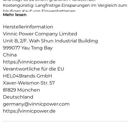
Kostengünstig: Langfristige Einsparungen im Vergleich zum
häufigen Kauf von Einwegbatterien.
Mehr lesen
Bequemes Laden: Durch das Laden über USB sind keine
speziellen Ladegeräte mehr erforderlich.
Herstellerinformation
Zuverlässige Leistung: Konstante Spannung gewährleistet
Vinnic Power Company Limited
einen gleichmäßigen Gerätebetrieb.
Unit B, 2/F. Wah Shun Industrial Building
999077 Yau Tong Bay
China
https://vinnicpower.de
Verantwortliche für die EU
HEL04Brands GmbH
Xaver-Weismor-Str. 57
81829 München
Deutschland
germany@vinnicpower.com
https://vinnicpower.de