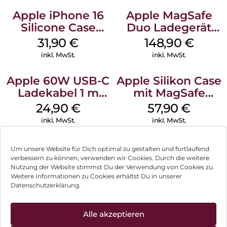
Apple iPhone 16
Apple MagSafe
Silicone Case
Duo Ladegerät
MagSafe Fuchsia
Weiß
31,90
€
148,90
€
inkl. MwSt.
inkl. MwSt.
Apple 60W USB-C
Apple Silikon Case
Ladekabel 1 m
mit MagSafe
Weiß
iPhone 14 Pro
24,90
€
57,90
€
(PRODUCT)RED
inkl. MwSt.
inkl. MwSt.
Um unsere Website für Dich optimal zu gestalten und fortlaufend
verbessern zu können, verwenden wir Cookies. Durch die weitere
Nutzung der Website stimmst Du der Verwendung von Cookies zu.
Impressum
Weitere Informationen zu Cookies erhältst Du in unserer
Datenschutzerklärung.
AGB
Datenschutz
Alle akzeptieren