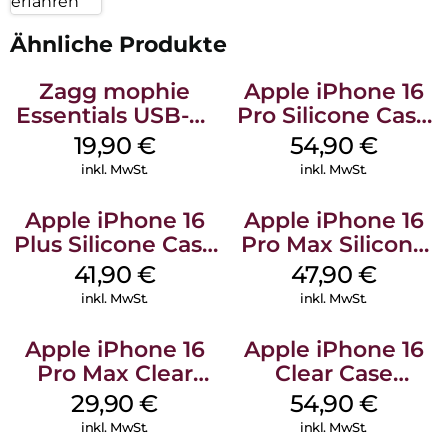
erfahren
Ähnliche Produkte
Zagg mophie
Apple iPhone 16
Essentials USB-C-
Pro Silicone Case
20W Charger PD
MagSafe Black
19,90
€
54,90
€
Weiß
inkl. MwSt.
inkl. MwSt.
Apple iPhone 16
Apple iPhone 16
Plus Silicone Case
Pro Max Silicone
MagSafe Stone
Case MagSafe
41,90
€
47,90
€
Gray
Black
inkl. MwSt.
inkl. MwSt.
Apple iPhone 16
Apple iPhone 16
Pro Max Clear
Clear Case
Case MagSafe
MagSafe
29,90
€
54,90
€
Transparent
Transparent
inkl. MwSt.
inkl. MwSt.