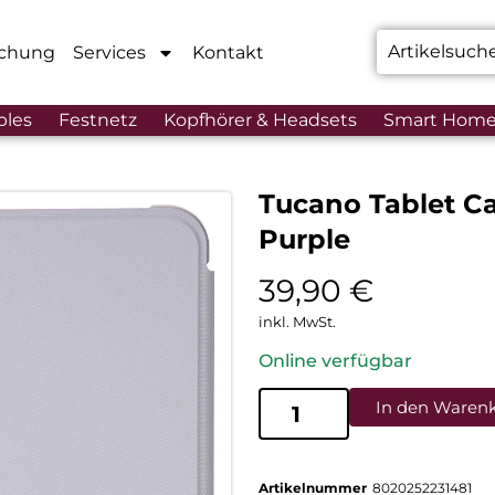
chung
Services
Kontakt
bles
Festnetz
Kopfhörer & Headsets
Smart Hom
Tucano Tablet Ca
Purple
39,90
€
inkl. MwSt.
Online verfügbar
In den Waren
Artikelnummer
8020252231481