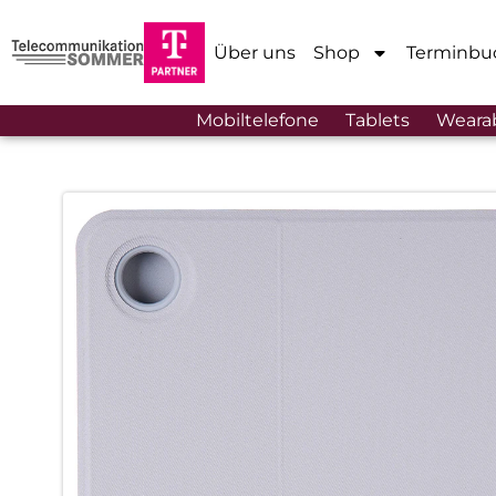
Über uns
Shop
Terminbu
Mobiltelefone
Tablets
Weara