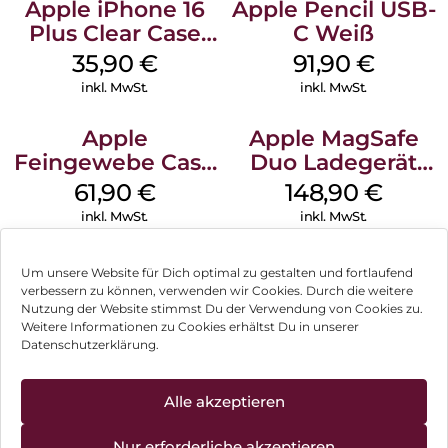
Apple iPhone 16
Apple Pencil USB-
Plus Clear Case
C Weiß
MagSafe
35,90
€
91,90
€
Transparent
inkl. MwSt.
inkl. MwSt.
Apple
Apple MagSafe
Feingewebe Case
Duo Ladegerät
iPhone 15 Pro
Weiß
61,90
€
148,90
€
MagSafe Schwarz
inkl. MwSt.
inkl. MwSt.
Um unsere Website für Dich optimal zu gestalten und fortlaufend
verbessern zu können, verwenden wir Cookies. Durch die weitere
Nutzung der Website stimmst Du der Verwendung von Cookies zu.
Impressum
Weitere Informationen zu Cookies erhältst Du in unserer
Datenschutzerklärung.
AGB
Datenschutz
Alle akzeptieren
Können wir Dir behilflich sein?
Vertrag widerrufen
Nur erforderliche akzeptieren