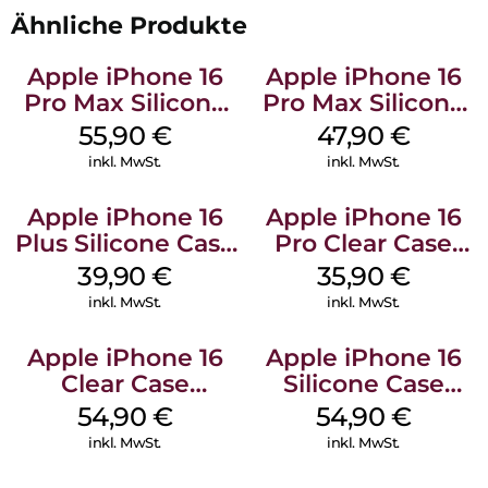
Ähnliche Produkte
Apple iPhone 16
Apple iPhone 16
Pro Max Silicone
Pro Max Silicone
Case MagSafe
Case MagSafe
55,90
€
47,90
€
Stone Gray
Black
inkl. MwSt.
inkl. MwSt.
Apple iPhone 16
Apple iPhone 16
Plus Silicone Case
Pro Clear Case
MagSafe Plum
MagSafe
39,90
€
35,90
€
Transparent
inkl. MwSt.
inkl. MwSt.
Apple iPhone 16
Apple iPhone 16
Clear Case
Silicone Case
MagSafe
MagSafe Black
54,90
€
54,90
€
Transparent
inkl. MwSt.
inkl. MwSt.