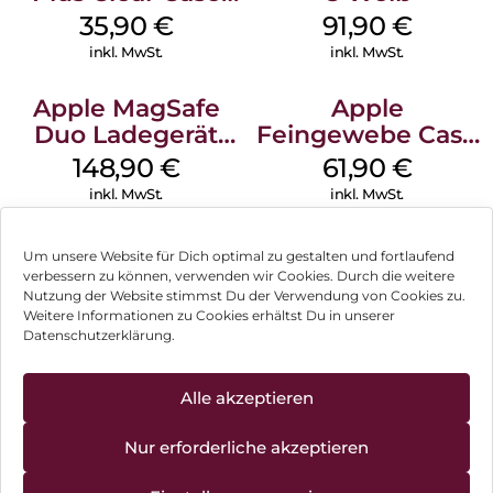
MagSafe
35,90
€
91,90
€
Transparent
inkl. MwSt.
inkl. MwSt.
Apple MagSafe
Apple
Duo Ladegerät
Feingewebe Case
Weiß
iPhone 15 Pro
148,90
€
61,90
€
MagSafe Schwarz
inkl. MwSt.
inkl. MwSt.
Um unsere Website für Dich optimal zu gestalten und fortlaufend
verbessern zu können, verwenden wir Cookies. Durch die weitere
Nutzung der Website stimmst Du der Verwendung von Cookies zu.
Impressum
Weitere Informationen zu Cookies erhältst Du in unserer
Datenschutzerklärung.
AGB
Datenschutz
Alle akzeptieren
Können wir Dir behilflich sein?
Vertrag widerrufen
Nur erforderliche akzeptieren
Hinweis zur Batterieentsorgung