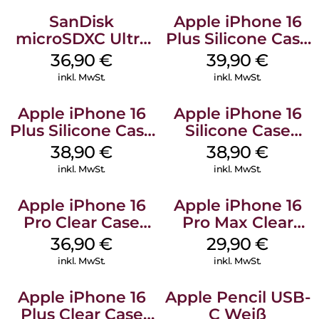
SanDisk
Apple iPhone 16
microSDXC Ultra
Plus Silicone Case
128 GB + Adapter
MagSafe Plum
36,90
€
39,90
€
Mobile
inkl. MwSt.
inkl. MwSt.
Apple iPhone 16
Apple iPhone 16
Plus Silicone Case
Silicone Case
MagSafe Denim
MagSafe
38,90
€
38,90
€
Ultramarine
inkl. MwSt.
inkl. MwSt.
Apple iPhone 16
Apple iPhone 16
Pro Clear Case
Pro Max Clear
MagSafe
Case MagSafe
36,90
€
29,90
€
Transparent
Transparent
inkl. MwSt.
inkl. MwSt.
Apple iPhone 16
Apple Pencil USB-
Plus Clear Case
C Weiß