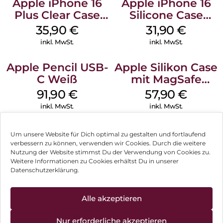
Apple iPhone 16
Apple iPhone 16
Plus Clear Case
Silicone Case
MagSafe
MagSafe Fuchsia
35,90
€
31,90
€
Transparent
inkl. MwSt.
inkl. MwSt.
Apple Pencil USB-
Apple Silikon Case
C Weiß
mit MagSafe
iPhone 14 Pro
91,90
€
57,90
€
(PRODUCT)RED
inkl. MwSt.
inkl. MwSt.
Um unsere Website für Dich optimal zu gestalten und fortlaufend
verbessern zu können, verwenden wir Cookies. Durch die weitere
Nutzung der Website stimmst Du der Verwendung von Cookies zu.
Impressum
Weitere Informationen zu Cookies erhältst Du in unserer
Datenschutzerklärung.
AGB
Datenschutz
Alle akzeptieren
Vertrag widerrufen
Nur erforderliche akzeptieren