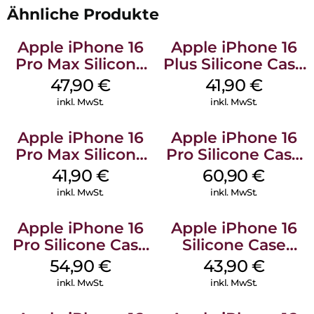
Ähnliche Produkte
Apple iPhone 16
Apple iPhone 16
Pro Max Silicone
Plus Silicone Case
Case MagSafe
MagSafe Stone
47,90
€
41,90
€
Black
Gray
inkl. MwSt.
inkl. MwSt.
Apple iPhone 16
Apple iPhone 16
Pro Max Silicone
Pro Silicone Case
Case MagSafe
MagSafe Stone
41,90
€
60,90
€
Ultramarine
Gray
inkl. MwSt.
inkl. MwSt.
Apple iPhone 16
Apple iPhone 16
Pro Silicone Case
Silicone Case
MagSafe Black
MagSafe Plum
54,90
€
43,90
€
inkl. MwSt.
inkl. MwSt.