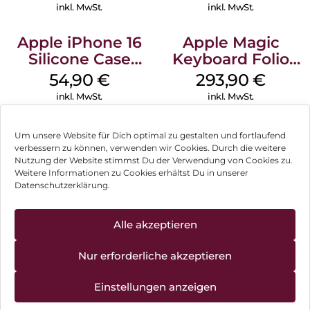
Transparent
Green
inkl. MwSt.
inkl. MwSt.
Apple iPhone 16
Apple Magic
Silicone Case
Keyboard Folio
MagSafe Black
iPad 10.9″ (10.Gen.)
54,90
€
293,90
€
Weiß
inkl. MwSt.
inkl. MwSt.
Um unsere Website für Dich optimal zu gestalten und fortlaufend
verbessern zu können, verwenden wir Cookies. Durch die weitere
Nutzung der Website stimmst Du der Verwendung von Cookies zu.
Impressum
Weitere Informationen zu Cookies erhältst Du in unserer
Datenschutzerklärung.
AGB
Datenschutz
Alle akzeptieren
Vertrag widerrufen
Nur erforderliche akzeptieren
Hinweis zur Batterieentsorgung
Einstellungen anzeigen
Newsletter