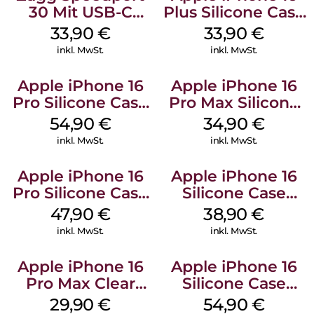
30 Mit USB-C
Plus Silicone Case
Kabel Weiß
MagSafe Lake
33,90
€
33,90
€
Green
inkl. MwSt.
inkl. MwSt.
Apple iPhone 16
Apple iPhone 16
Pro Silicone Case
Pro Max Silicone
MagSafe Black
Case MagSafe
54,90
€
34,90
€
Denim
inkl. MwSt.
inkl. MwSt.
Apple iPhone 16
Apple iPhone 16
Pro Silicone Case
Silicone Case
MagSafe Denim
MagSafe
47,90
€
38,90
€
Ultramarine
inkl. MwSt.
inkl. MwSt.
Apple iPhone 16
Apple iPhone 16
Pro Max Clear
Silicone Case
Case MagSafe
MagSafe Lake
29,90
€
54,90
€