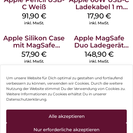
C Weiß
Ladekabel 1 m
Weiß
91,90
€
17,90
€
inkl. MwSt.
inkl. MwSt.
Apple Silikon Case
Apple MagSafe
mit MagSafe
Duo Ladegerät
iPhone 14 Pro
Weiß
57,90
€
148,90
€
(PRODUCT)RED
inkl. MwSt.
inkl. MwSt.
Um unsere Website für Dich optimal zu gestalten und fortlaufend
verbessern zu können, verwenden wir Cookies. Durch die weitere
Nutzung der Website stimmst Du der Verwendung von Cookies zu.
Impressum
Weitere Informationen zu Cookies erhältst Du in unserer
Datenschutzerklärung.
AGB
Datenschutz
Alle akzeptieren
Vertrag widerrufen
Nur erforderliche akzeptieren