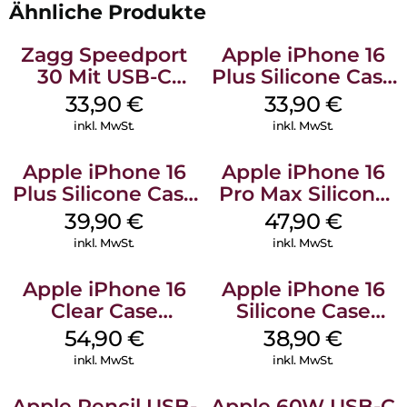
Ähnliche Produkte
Zagg Speedport
Apple iPhone 16
30 Mit USB-C
Plus Silicone Case
Kabel Weiß
MagSafe Lake
33,90
€
33,90
€
Green
inkl. MwSt.
inkl. MwSt.
Apple iPhone 16
Apple iPhone 16
Plus Silicone Case
Pro Max Silicone
MagSafe Plum
Case MagSafe
39,90
€
47,90
€
Black
inkl. MwSt.
inkl. MwSt.
Apple iPhone 16
Apple iPhone 16
Clear Case
Silicone Case
MagSafe
MagSafe
54,90
€
38,90
€
Transparent
Ultramarine
inkl. MwSt.
inkl. MwSt.
Apple Pencil USB-
Apple 60W USB-C