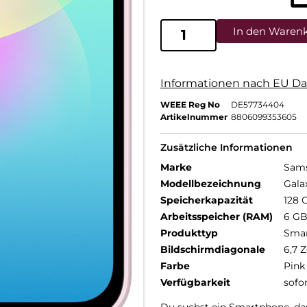
In den Waren
Informationen nach EU Da
WEEE Reg No
DE57734404
Artikelnummer
8806099353605
Zusätzliche Informationen
Marke
Sam
Modellbezeichnung
Gala
Speicherkapazität
128 
Arbeitsspeicher (RAM)
6 G
Produkttyp
Sma
Bildschirmdiagonale
6,7 Z
Farbe
Pink
Verfügbarkeit
sofo
Du suchst ein Smartphone, das 