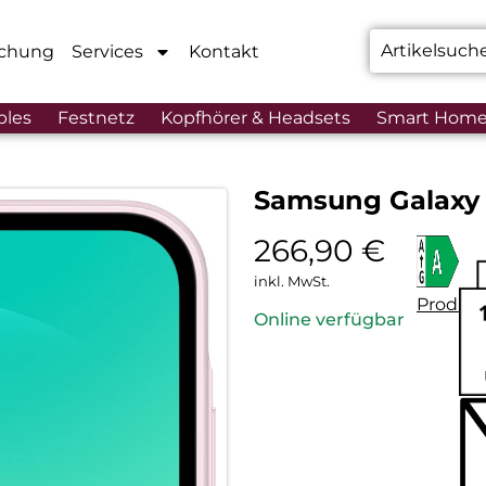
chung
Services
Kontakt
bles
Festnetz
Kopfhörer & Headsets
Smart Hom
Samsung Galaxy 
266,90
€
inkl. MwSt.
Produkt
Online verfügbar