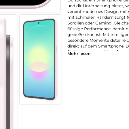
und dir Unterhaltung bietet
vereint modernes Design mit s
mit schmalen Rändern sorgt f
Scrollen oder Gaming. Gleichz
flüssige Performance, damit 
genießen kannst. Mit intellige
besondere Momente detailreich
direkt auf dem Smartphone. D
Spritzwasser geschützt. Sech
Mehr lesen
Sicherheitsupdates halten dei
haben kannst. Bereit für dei
Funktionen, starke Leistung un