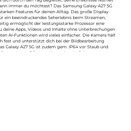
, wann immer du möchtest? Das Samsung Galaxy A27 5G
tarken Features für deinen Alltag. Das große Display
ür ein beeindruckendes Seherlebnis beim Streamen,
eitig ermöglicht der leistungsstarke Prozessor eine
du deine Apps, Videos und Inhalte ohne Unterbrechungen
nten AI-Funktionen wird vieles einfacher. Die Kamera hält
 fest und unterstützt dich bei der Bildbearbeitung
as Galaxy A27 5G ist zudem gem. IP64 vor Staub und
s Generationen OS-Upgrades und sechs Jahre
n Galaxy A27 5G aktuell, damit du lange Freude daran
n nächstes Samsung Smartphone? Entdecke smarte
d ein Design, das zu deinem Alltag passt.