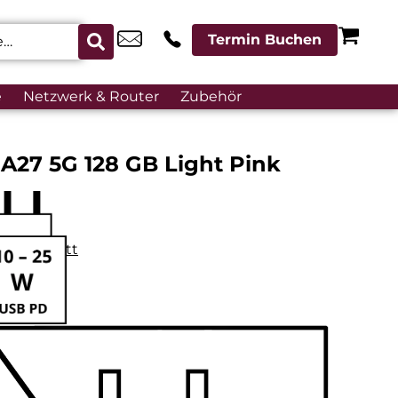
Termin Buchen
e
Netzwerk & Router
Zubehör
A27 5G 128 GB Light Pink
datenblatt