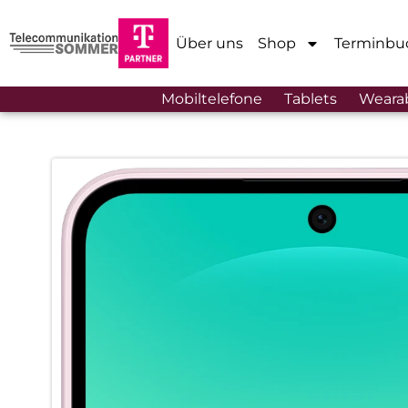
Über uns
Shop
Terminbu
Mobiltelefone
Tablets
Weara