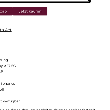
korb
Jetzt kaufen
ta Act
sung
xy A27 5G
GB
B
rtphones
oll
rt verfügbar
dich durch den Tag begleitet, deine Erlebnisse festhält