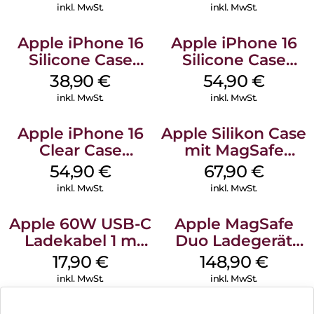
Black
inkl. MwSt.
inkl. MwSt.
Apple iPhone 16
Apple iPhone 16
Silicone Case
Silicone Case
MagSafe
MagSafe Black
38,90
€
54,90
€
Ultramarine
inkl. MwSt.
inkl. MwSt.
Apple iPhone 16
Apple Silikon Case
Clear Case
mit MagSafe
MagSafe
iPhone 14 Pro
54,90
€
67,90
€
Transparent
(PRODUCT)RED
inkl. MwSt.
inkl. MwSt.
Apple 60W USB-C
Apple MagSafe
Ladekabel 1 m
Duo Ladegerät
Weiß
Weiß
17,90
€
148,90
€
inkl. MwSt.
inkl. MwSt.