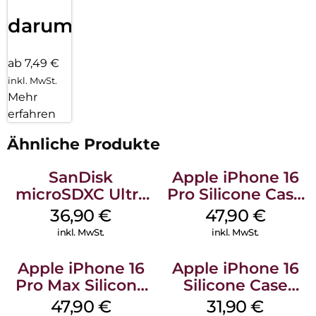
darum!
ab 7,49 €
inkl. MwSt.
Mehr
erfahren
Ähnliche Produkte
SanDisk
Apple iPhone 16
microSDXC Ultra
Pro Silicone Case
128 GB + Adapter
MagSafe Denim
36,90
€
47,90
€
Mobile
inkl. MwSt.
inkl. MwSt.
Apple iPhone 16
Apple iPhone 16
Pro Max Silicone
Silicone Case
Case MagSafe
MagSafe Fuchsia
47,90
€
31,90
€