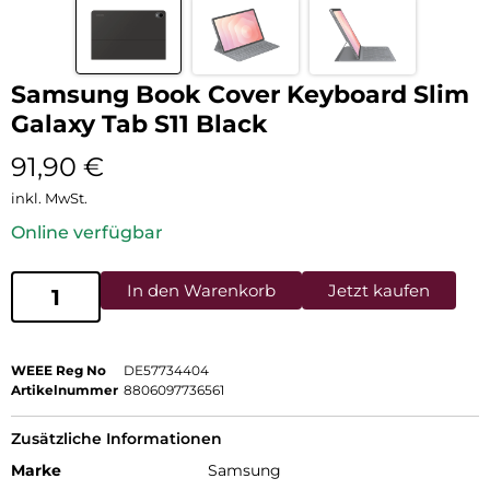
Samsung Book Cover Keyboard Slim
Galaxy Tab S11 Black
91,90
€
inkl. MwSt.
Online verfügbar
In den Warenkorb
Jetzt kaufen
WEEE Reg No
DE57734404
Artikelnummer
8806097736561
Zusätzliche Informationen
Marke
Samsung