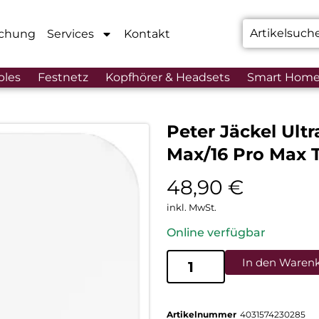
chung
Services
Kontakt
bles
Festnetz
Kopfhörer & Headsets
Smart Hom
Peter Jäckel Ultr
Max/16 Pro Max 
48,90
€
inkl. MwSt.
Online verfügbar
In den Waren
Artikelnummer
4031574230285