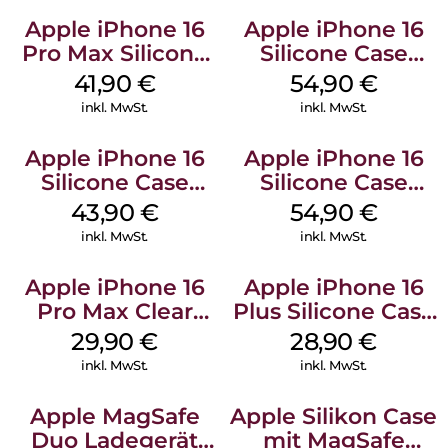
Apple iPhone 16
Apple iPhone 16
Pro Max Silicone
Silicone Case
Case MagSafe
MagSafe Lake
41,90
€
54,90
€
Ultramarine
Green
inkl. MwSt.
inkl. MwSt.
Apple iPhone 16
Apple iPhone 16
Silicone Case
Silicone Case
MagSafe Plum
MagSafe Black
43,90
€
54,90
€
inkl. MwSt.
inkl. MwSt.
Apple iPhone 16
Apple iPhone 16
Pro Max Clear
Plus Silicone Case
Case MagSafe
MagSafe Black
29,90
€
28,90
€
Transparent
inkl. MwSt.
inkl. MwSt.
Apple MagSafe
Apple Silikon Case
Duo Ladegerät
mit MagSafe