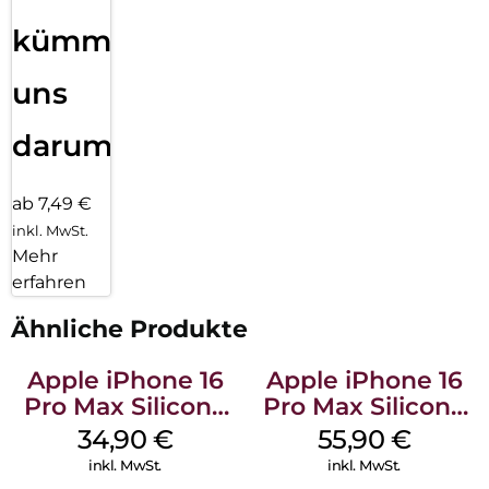
kümmern
uns
darum!
ab 7,49 €
inkl. MwSt.
Mehr
erfahren
Ähnliche Produkte
Apple iPhone 16
Apple iPhone 16
Pro Max Silicone
Pro Max Silicone
Case MagSafe
Case MagSafe
34,90
€
55,90
€
Denim
Stone Gray
inkl. MwSt.
inkl. MwSt.