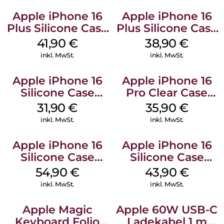
Apple iPhone 16
Apple iPhone 16
Plus Silicone Case
Plus Silicone Case
MagSafe Stone
MagSafe Denim
41,90
€
38,90
€
Gray
inkl. MwSt.
inkl. MwSt.
Apple iPhone 16
Apple iPhone 16
Silicone Case
Pro Clear Case
MagSafe Fuchsia
MagSafe
31,90
€
35,90
€
Transparent
inkl. MwSt.
inkl. MwSt.
Apple iPhone 16
Apple iPhone 16
Silicone Case
Silicone Case
MagSafe Black
MagSafe Plum
54,90
€
43,90
€
inkl. MwSt.
inkl. MwSt.
Apple Magic
Apple 60W USB-C
Keyboard Folio
Ladekabel 1 m