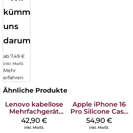
kümmern
uns
darum!
ab 7,49 €
inkl. MwSt.
Mehr
erfahren
Ähnliche Produkte
Lenovo kabellose
Apple iPhone 16
Mehrfachgerät
Pro Silicone Case
Luna Grey
MagSafe Black
42,90
€
54,90
€
inkl. MwSt.
inkl. MwSt.