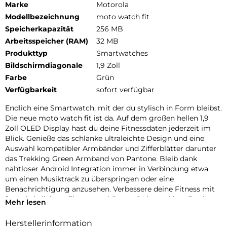
Marke
Motorola
Modellbezeichnung
moto watch fit
Speicherkapazität
256 MB
Arbeitsspeicher (RAM)
32 MB
Produkttyp
Smartwatches
Bildschirmdiagonale
1,9 Zoll
Farbe
Grün
Verfügbarkeit
sofort verfügbar
Endlich eine Smartwatch, mit der du stylisch in Form bleibst.
Die neue moto watch fit ist da. Auf dem großen hellen 1,9
Zoll OLED Display hast du deine Fitnessdaten jederzeit im
Blick. Genieße das schlanke ultraleichte Design und eine
Auswahl kompatibler Armbänder und Zifferblätter darunter
das Trekking Green Armband von Pantone. Bleib dank
nahtloser Android Integration immer in Verbindung etwa
um einen Musiktrack zu überspringen oder eine
Benachrichtigung anzusehen. Verbessere deine Fitness mit
fortschrittlichem Fitness und Gesundheitstracking. Dank
Mehr lesen
IP68 Wasserschutz einer Druckfestigkeit von 5 ATM und
Corning Gorilla Glass ist deine Uhr bestens geschützt. Und
Herstellerinformation