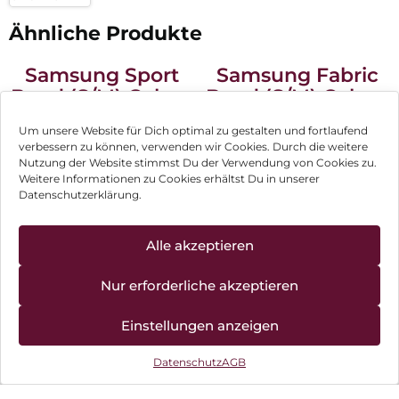
Ähnliche Produkte
Samsung Sport
Samsung Fabric
Band (S/M) Galaxy
Band (S/M) Galaxy
Watch8/Watch8
Watch8/Watch8
49,90
€
32,90
€
Um unsere Website für Dich optimal zu gestalten und fortlaufend
Classic Graphite
Classic Red
inkl. MwSt.
inkl. MwSt.
verbessern zu können, verwenden wir Cookies. Durch die weitere
Nutzung der Website stimmst Du der Verwendung von Cookies zu.
Weitere Informationen zu Cookies erhältst Du in unserer
Samsung Galaxy
Samsung Galaxy
Datenschutzerklärung.
Watch8 40 mm
Watch7 LTE 40
Graphite
mm Cream
378,90
€
374,90
€
Alle akzeptieren
inkl. MwSt.
inkl. MwSt.
Nur erforderliche akzeptieren
Samsung Galaxy
Samsung Marine
Watch7 LTE 44
Band White
Einstellungen anzeigen
mm Silver
398,90
€
79,90
€
Datenschutz
AGB
inkl. MwSt.
inkl. MwSt.