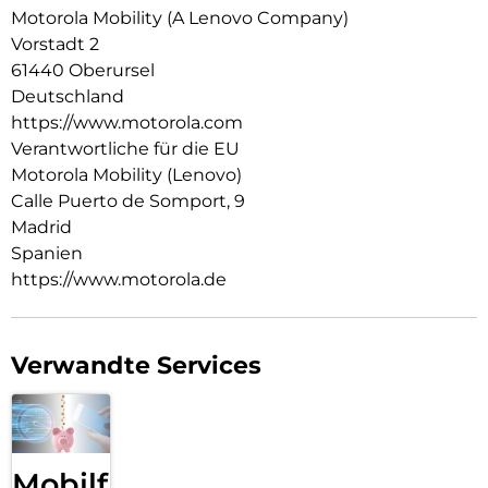
mit bis zu 16 Tagen Akkulaufzeit hast du genug Power für
Motorola Mobility (A Lenovo Company)
endlose Workouts. Die moto watch fit – stylisch und smart
Vorstadt 2
in jeder Hinsicht.
61440 Oberursel
Deutschland
https://www.motorola.com
Verantwortliche für die EU
Motorola Mobility (Lenovo)
Calle Puerto de Somport, 9
Madrid
Spanien
https://www.motorola.de
Verwandte Services
Mobilfunk