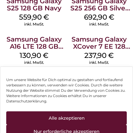
Samsung Galaxy
Samsung Galaxy
S25 128 GB Navy
S25 256 GB Silver
Shadow
559,90
€
692,90
€
inkl. MwSt.
inkl. MwSt.
Samsung Galaxy
Samsung Galaxy
A16 LTE 128 GB
XCover 7 EE 128
Black
GB Black
130,90
€
237,90
€
inkl. MwSt.
inkl. MwSt.
Doro Leva L30
Nothing Phone
Um unsere Website für Dich optimal zu gestalten und fortlaufend
Graphite/Weiß
(3a) Pro 256 GB
verbessern zu können, verwenden wir Cookies. Durch die weitere
Grey
Nutzung der Website stimmst Du der Verwendung von Cookies zu.
119,90
€
430,90
€
Weitere Informationen zu Cookies erhältst Du in unserer
inkl. MwSt.
inkl. MwSt.
Datenschutzerklärung.
Crosscall Core S5
Motorola Moto
Alle akzeptieren
Können wir Dir behilflich sein?
128 MB Schwarz
g75 5G 128 GB
Charcoal Gray
91,90
€
393,90
€
Nur erforderliche akzeptieren