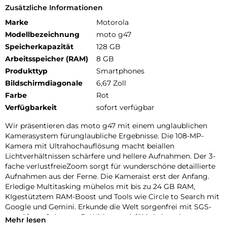
Zusätzliche Informationen
Marke
Motorola
Modellbezeichnung
moto g47
Speicherkapazität
128 GB
Arbeitsspeicher (RAM)
8 GB
Produkttyp
Smartphones
Bildschirmdiagonale
6,67 Zoll
Farbe
Rot
Verfügbarkeit
sofort verfügbar
Wir präsentieren das moto g47 mit einem unglaublichen
Kamerasystem fürunglaubliche Ergebnisse. Die 108-MP-
Kamera mit Ultrahochauflösung macht beiallen
Lichtverhältnissen schärfere und hellere Aufnahmen. Der 3-
fache verlustfreieZoom sorgt für wunderschöne detaillierte
Aufnahmen aus der Ferne. Die Kameraist erst der Anfang.
Erledige Multitasking mühelos mit bis zu 24 GB RAM,
KIgestütztem RAM-Boost und Tools wie Circle to Search mit
Google und Gemini. Erkunde die Welt sorgenfrei mit SGS-
geprüftem Schutz, z. B. Widerstandsfähigkeitnach
Mehr lesen