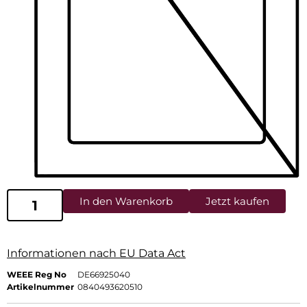
In den Warenkorb
Jetzt kaufen
Informationen nach EU Data Act
WEEE Reg No
DE66925040
Artikelnummer
0840493620510