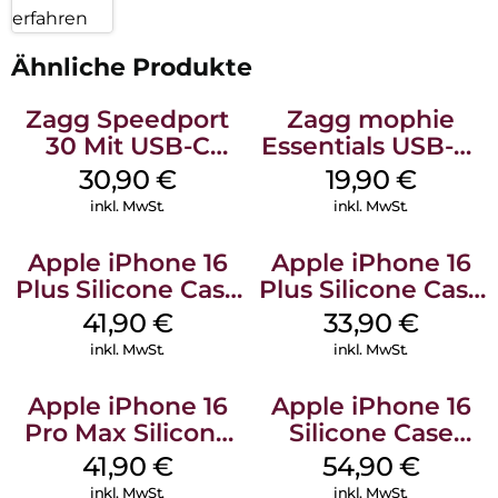
erfahren
Ähnliche Produkte
Zagg Speedport
Zagg mophie
30 Mit USB-C
Essentials USB-C-
Kabel Weiß
20W Charger PD
30,90
€
19,90
€
Weiß
inkl. MwSt.
inkl. MwSt.
Apple iPhone 16
Apple iPhone 16
Plus Silicone Case
Plus Silicone Case
MagSafe Stone
MagSafe Lake
41,90
€
33,90
€
Gray
Green
inkl. MwSt.
inkl. MwSt.
Apple iPhone 16
Apple iPhone 16
Pro Max Silicone
Silicone Case
Case MagSafe
MagSafe Lake
41,90
€
54,90
€
Ultramarine
Green
inkl. MwSt.
inkl. MwSt.