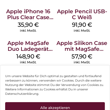
Apple iPhone 16
Apple Pencil USB-
Plus Clear Case
C Weiß
MagSafe
35,90
€
91,90
€
Transparent
inkl. MwSt.
inkl. MwSt.
Apple MagSafe
Apple Silikon Case
Duo Ladegerät
mit MagSafe
Weiß
iPhone 14 Pro
148,90
€
57,90
€
(PRODUCT)RED
inkl. MwSt.
inkl. MwSt.
Um unsere Website für Dich optimal zu gestalten und fortlaufend
verbessern zu können, verwenden wir Cookies. Durch die weitere
Nutzung der Website stimmst Du der Verwendung von Cookies zu.
Impressum
Weitere Informationen zu Cookies erhältst Du in unserer
Datenschutzerklärung.
AGB
Datenschutz
Alle akzeptieren
Können wir Dir behilflich sein?