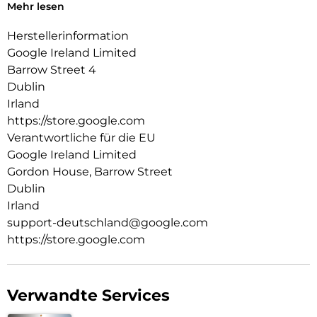
durch die Nutzung bestimmter Funktionen verringert. Die
Mehr lesen
tatsächliche Akkulaufzeit ist möglicherweise kürzer. Mit der
Zeit verwaltet die Pixel-Software die Akkuleistung, um die
Herstellerinformation
Akkugesundheit mit zunehmendem Alter des Akkus zu
Google Ireland Limited
erhalten. Unter g.co/pixel/battery tests und
Barrow Street 4
g.co/pixel/batteryhealth findest du weitere Informationen.
Dublin
Irland
https://store.google.com
Verantwortliche für die EU
Google Ireland Limited
Gordon House, Barrow Street
Dublin
Irland
support-deutschland@google.com
https://store.google.com
Verwandte Services