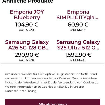
Ähnliche Produkte
Emporia JOY
Emporia
Blueberry
SIMPLICITYglam
Weiss
104,90
€
60,90
€
inkl. MwSt.
inkl. MwSt.
Samsung Galaxy
Samsung Galaxy
A26 5G 128 GB
S25 Ultra 512 GB
White
Titanium
290,90
€
1.592,90
€
Whitesilver
inkl. MwSt.
inkl. MwSt.
Samsung Galaxy
Samsung Galaxy
Um unsere Website für Dich optimal zu gestalten und fortlaufend
S25 128 GB Silver
S25 256 GB
verbessern zu können, verwenden wir Cookies. Durch die weitere
Shadow
Icyblue
Nutzung der Website stimmst Du der Verwendung von Cookies zu.
594,90
€
975,90
€
Weitere Informationen zu Cookies erhältst Du in unserer
inkl. MwSt.
inkl. MwSt.
Datenschutzerklärung.
Samsung Galaxy
Doro Leva L10
Alle akzeptieren