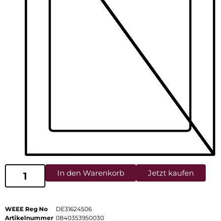
In den Warenkorb
Jetzt kaufen
WEEE Reg No
DE31624506
Artikelnummer
0840353950030