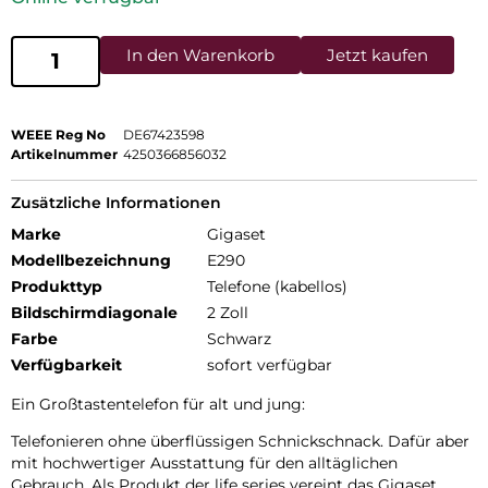
In den Warenkorb
Jetzt kaufen
WEEE Reg No
DE67423598
Artikelnummer
4250366856032
Zusätzliche Informationen
Marke
Gigaset
Modellbezeichnung
E290
Produkttyp
Telefone (kabellos)
Bildschirmdiagonale
2 Zoll
Farbe
Schwarz
Verfügbarkeit
sofort verfügbar
Ein Großtastentelefon für alt und jung:
Telefonieren ohne überflüssigen Schnickschnack. Dafür aber
mit hochwertiger Ausstattung für den alltäglichen
Gebrauch. Als Produkt der life series vereint das Gigaset