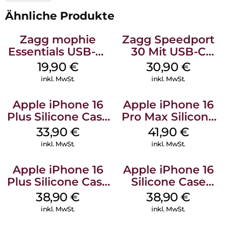
Ähnliche Produkte
Zagg mophie
Zagg Speedport
Essentials USB-C-
30 Mit USB-C
20W Charger PD
Kabel Weiß
19,90
€
30,90
€
Weiß
inkl. MwSt.
inkl. MwSt.
Apple iPhone 16
Apple iPhone 16
Plus Silicone Case
Pro Max Silicone
MagSafe Lake
Case MagSafe
33,90
€
41,90
€
Green
Ultramarine
inkl. MwSt.
inkl. MwSt.
Apple iPhone 16
Apple iPhone 16
Plus Silicone Case
Silicone Case
MagSafe Denim
MagSafe
38,90
€
38,90
€
Ultramarine
inkl. MwSt.
inkl. MwSt.