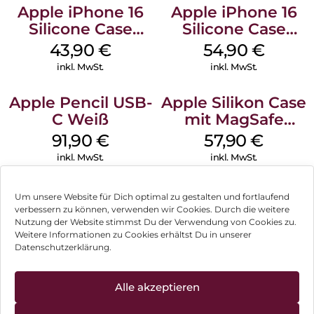
Apple iPhone 16
Apple iPhone 16
Silicone Case
Silicone Case
MagSafe Plum
MagSafe Lake
43,90
€
54,90
€
Green
inkl. MwSt.
inkl. MwSt.
Apple Pencil USB-
Apple Silikon Case
C Weiß
mit MagSafe
iPhone 14 Pro
91,90
€
57,90
€
(PRODUCT)RED
inkl. MwSt.
inkl. MwSt.
Um unsere Website für Dich optimal zu gestalten und fortlaufend
verbessern zu können, verwenden wir Cookies. Durch die weitere
Nutzung der Website stimmst Du der Verwendung von Cookies zu.
Impressum
Weitere Informationen zu Cookies erhältst Du in unserer
Datenschutzerklärung.
AGB
Datenschutz
Alle akzeptieren
Können wir Dir behilflich sein?
Vertrag widerrufen