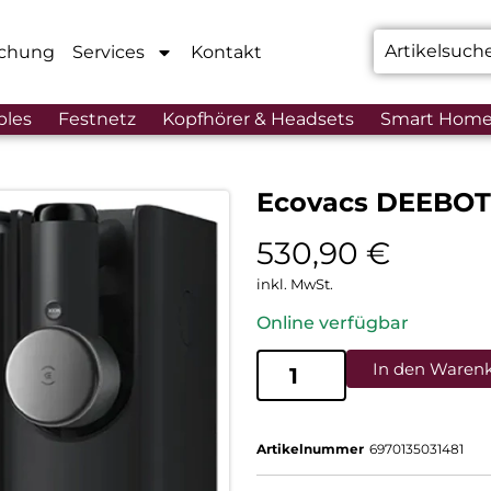
chung
Services
Kontakt
bles
Festnetz
Kopfhörer & Headsets
Smart Hom
Ecovacs DEEBOT
530,90
€
inkl. MwSt.
Online verfügbar
In den Waren
Artikelnummer
6970135031481