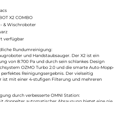
acs
BOT X2 COMBO
- & Wischroboter
arz
rt verfügbar
ndliche Rundumreinigung:
ugroboter und Handstaubsauger. Der X2 ist ein
tung von 8.700 Pa und durch sein schlankes Design
ischsystem OZMO Turbo 2.0 und die smarte Auto-Mopp-
perfektes Reinigungsergebnis. Der vielseitig
ist mit einer 4-stufigen Filterung und mehreren
gung durch verbesserte OMNI Station:
it doppelter automatischer Absaugung bietet eine nie
z für ein blitzsauberes Zuhause. Sowohl der
Staubsaugerroboter bieten eine staubfreie Entleerung.
BO wird in der Station problemlos in 60 °C heißem