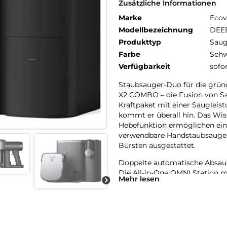
Zusätzliche Informationen
Marke
Ecov
Modellbezeichnung
DEE
Produkttyp
Saug
Farbe
Schw
Verfügbarkeit
sofo
Staubsauger-Duo für die grü
X2 COMBO – die Fusion von Sa
Kraftpaket mit einer Saugleis
kommt er überall hin. Das W
Hebefunktion ermöglichen ein 
verwendbare Handstaubsauger 
Bürsten ausgestattet.
Doppelte automatische Absau
Die All-in-One OMNI Station m
Mehr lesen
dagewesene Reinigungseffizien
Handstaubsauger als auch der 
Der Mopp des ECOVACS X2 COM
Wasser gewaschen.