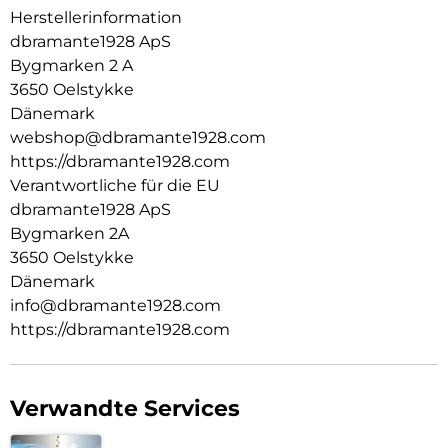
Herstellerinformation
Wir verwenden ausschließlich GRSzertifizierten
Recyclingkunststoff. So können wir mit Sicherheit wissen,
dbramante1928 ApS
dass unsere Produkte so sind, wie wir sie bewerben.
Bygmarken 2 A
3650 Oelstykke
AUSSEN SCHLANK,INNEN GROSSZÜGIG:
Dänemark
Diese Hülle schützt nicht nur Ihr Smartphone. Sie ist auch
webshop@dbramante1928.com
ein Portemonnaie mit Platz für bis zu 3 Karten.
https://dbramante1928.com
KICKSTAND-FUNKTION:
Verantwortliche für die EU
dbramante1928 ApS
Verfügt über eine klappbare Rückseite für freihändiges und
Bygmarken 2A
horizontales Videoschauen.
3650 Oelstykke
Dänemark
info@dbramante1928.com
https://dbramante1928.com
Verwandte Services