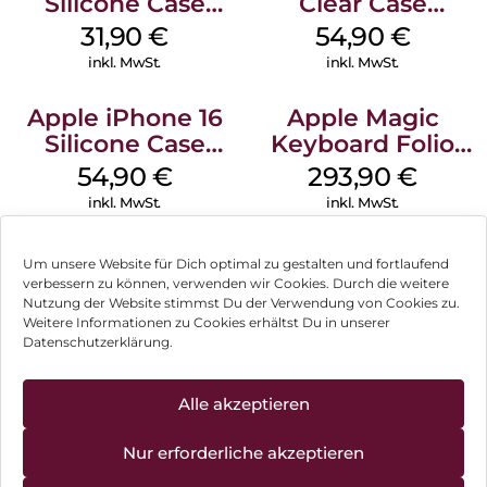
Silicone Case
Clear Case
MagSafe Fuchsia
MagSafe
31,90
€
54,90
€
Transparent
inkl. MwSt.
inkl. MwSt.
Apple iPhone 16
Apple Magic
Silicone Case
Keyboard Folio
MagSafe Black
iPad 10.9″ (10.Gen.)
54,90
€
293,90
€
Weiß
inkl. MwSt.
inkl. MwSt.
Um unsere Website für Dich optimal zu gestalten und fortlaufend
verbessern zu können, verwenden wir Cookies. Durch die weitere
Nutzung der Website stimmst Du der Verwendung von Cookies zu.
Impressum
Weitere Informationen zu Cookies erhältst Du in unserer
Datenschutzerklärung.
AGB
Datenschutz
Alle akzeptieren
Können wir Dir behilflich sein?
Vertrag widerrufen
Nur erforderliche akzeptieren
Hinweis zur Batterieentsorgung