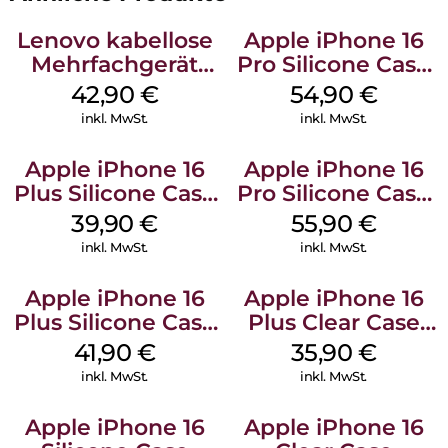
Lenovo kabellose
Apple iPhone 16
Mehrfachgerät
Pro Silicone Case
Luna Grey
MagSafe Black
42,90
€
54,90
€
inkl. MwSt.
inkl. MwSt.
Apple iPhone 16
Apple iPhone 16
Plus Silicone Case
Pro Silicone Case
MagSafe Plum
MagSafe Stone
39,90
€
55,90
€
Gray
inkl. MwSt.
inkl. MwSt.
Apple iPhone 16
Apple iPhone 16
Plus Silicone Case
Plus Clear Case
MagSafe Stone
MagSafe
41,90
€
35,90
€
Gray
Transparent
inkl. MwSt.
inkl. MwSt.
Apple iPhone 16
Apple iPhone 16