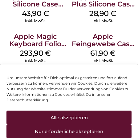
Silicone Case
Plus Silicone Case
MagSafe Plum
MagSafe Black
43,90
€
28,90
€
inkl. MwSt.
inkl. MwSt.
Apple Magic
Apple
Keyboard Folio
Feingewebe Case
iPad 10.9″ (10.Gen.)
iPhone 15 Pro
293,90
€
61,90
€
Weiß
MagSafe Schwarz
inkl. MwSt.
inkl. MwSt.
Um unsere Website für Dich optimal zu gestalten und fortlaufend
verbessern zu können, verwenden wir Cookies. Durch die weitere
Nutzung der Website stimmst Du der Verwendung von Cookies zu.
Impressum
Weitere Informationen zu Cookies erhältst Du in unserer
Datenschutzerklärung.
AGB
Datenschutz
Alle akzeptieren
Vertrag widerrufen
Nur erforderliche akzeptieren