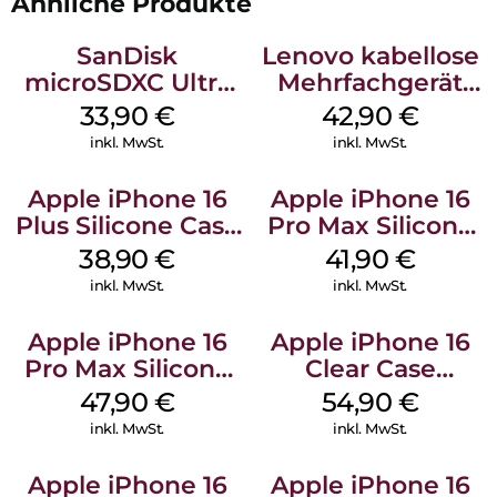
Ähnliche Produkte
SanDisk
Lenovo kabellose
microSDXC Ultra
Mehrfachgerät
128 GB + Adapter
Luna Grey
33,90
€
42,90
€
Mobile
inkl. MwSt.
inkl. MwSt.
Apple iPhone 16
Apple iPhone 16
Plus Silicone Case
Pro Max Silicone
MagSafe Denim
Case MagSafe
38,90
€
41,90
€
Ultramarine
inkl. MwSt.
inkl. MwSt.
Apple iPhone 16
Apple iPhone 16
Pro Max Silicone
Clear Case
Case MagSafe
MagSafe
47,90
€
54,90
€
Black
Transparent
inkl. MwSt.
inkl. MwSt.
Apple iPhone 16
Apple iPhone 16