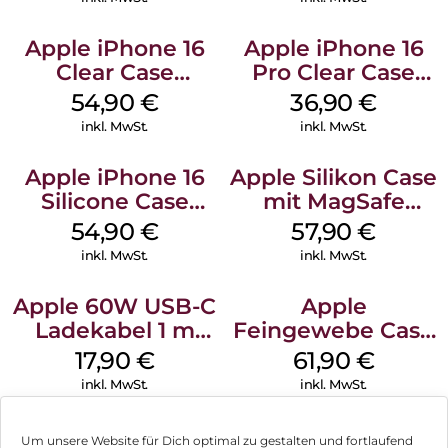
Apple iPhone 16
Apple iPhone 16
Clear Case
Pro Clear Case
MagSafe
MagSafe
54,90
€
36,90
€
Transparent
Transparent
inkl. MwSt.
inkl. MwSt.
Apple iPhone 16
Apple Silikon Case
Silicone Case
mit MagSafe
MagSafe Lake
iPhone 14 Pro
54,90
€
57,90
€
Green
(PRODUCT)RED
inkl. MwSt.
inkl. MwSt.
Apple 60W USB-C
Apple
Ladekabel 1 m
Feingewebe Case
Weiß
iPhone 15 Pro
17,90
€
61,90
€
MagSafe Schwarz
inkl. MwSt.
inkl. MwSt.
Um unsere Website für Dich optimal zu gestalten und fortlaufend