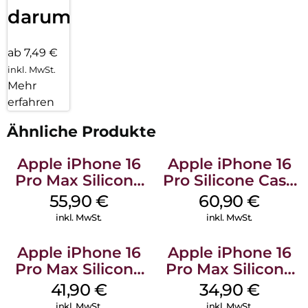
darum!
ab 7,49 €
inkl. MwSt.
Mehr
erfahren
Ähnliche Produkte
Apple iPhone 16
Apple iPhone 16
Pro Max Silicone
Pro Silicone Case
Case MagSafe
MagSafe Stone
55,90
€
60,90
€
Stone Gray
Gray
inkl. MwSt.
inkl. MwSt.
Apple iPhone 16
Apple iPhone 16
Pro Max Silicone
Pro Max Silicone
Case MagSafe
Case MagSafe
41,90
€
34,90
€
Ultramarine
Denim
inkl. MwSt.
inkl. MwSt.