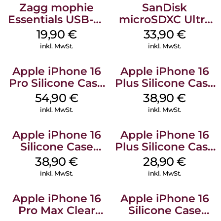
Zagg mophie
SanDisk
Essentials USB-C-
microSDXC Ultra
20W Charger PD
128 GB + Adapter
19,90
€
33,90
€
Weiß
Mobile
inkl. MwSt.
inkl. MwSt.
Apple iPhone 16
Apple iPhone 16
Pro Silicone Case
Plus Silicone Case
MagSafe Black
MagSafe Denim
54,90
€
38,90
€
inkl. MwSt.
inkl. MwSt.
Apple iPhone 16
Apple iPhone 16
Silicone Case
Plus Silicone Case
MagSafe
MagSafe Black
38,90
€
28,90
€
Ultramarine
inkl. MwSt.
inkl. MwSt.
Apple iPhone 16
Apple iPhone 16
Pro Max Clear
Silicone Case