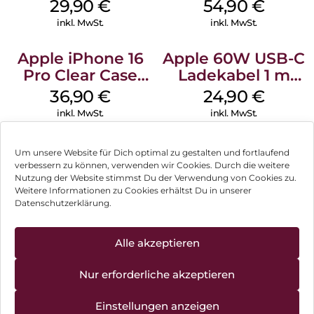
Case MagSafe
MagSafe Black
29,90
€
54,90
€
Transparent
inkl. MwSt.
inkl. MwSt.
Apple iPhone 16
Apple 60W USB-C
Pro Clear Case
Ladekabel 1 m
MagSafe
Weiß
36,90
€
24,90
€
Transparent
inkl. MwSt.
inkl. MwSt.
Um unsere Website für Dich optimal zu gestalten und fortlaufend
verbessern zu können, verwenden wir Cookies. Durch die weitere
Nutzung der Website stimmst Du der Verwendung von Cookies zu.
Impressum
Weitere Informationen zu Cookies erhältst Du in unserer
Datenschutzerklärung.
AGB
Datenschutz
Alle akzeptieren
Vertrag widerrufen
Nur erforderliche akzeptieren
Hinweis zur Batterieentsorgung
Einstellungen anzeigen