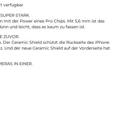
rt verfügbar
 SUPER STARK.
n mit der Power eines Pro Chips. Mit 5,6 mm ist das
ünn und leicht, dass es kaum zu fassen ist.
E ZUVOR.
n. Der Ceramic Shield schützt die Rückseite des iPhone
z. Und der neue Ceramic Shield auf der Vorderseite hat
ERAS IN EINER.
it 2x Zoom in optischer Qualität. Mach einfach
on dort, wo du stehst.
KAMERA.
rte Gruppenselfies, Videos mit doppelter Aufnahme von
ehr.
LL. EXTREM EFFIZIENT.
te iPhone Chip, den es je gab. Er liefert Pro Performance
den dünnen und leichten Design.
TAG.