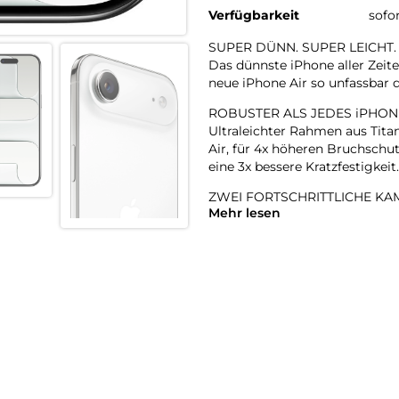
Verfügbarkeit
sofo
SUPER DÜNN. SUPER LEICHT.
Das dünnste iPhone aller Zeite
neue iPhone Air so unfassbar d
ROBUSTER ALS JEDES iPHON
Ultraleichter Rahmen aus Tita
Air, für 4x höheren Bruchschut
eine 3x bessere Kratzfestigkeit.
ZWEI FORTSCHRITTLICHE KAM
Mehr lesen
48 MP Fusion Kamera-System m
perfekte Aufnahmen – direkt v
18MP CENTER STAGE FRONT
Flexible Bildausschnitte. Sma
Front- und Rückkamera und m
A19 PRO CHIP. EXTREM SCHNE
Der A19 Pro ist der effizientes
und das in einem bahnbrechen
BATTERIE FÜR DEN GANZEN 