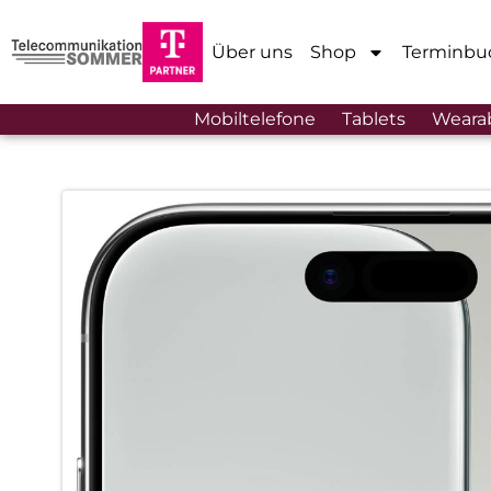
Über uns
Shop
Terminbu
Mobiltelefone
Tablets
Weara