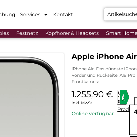
chung
Services
Kontakt
bles
Festnetz
Kopfhörer & Headsets
Smart Hom
Apple iPhone Ai
iPhone Air. Das dünnste iPhone 
Vorder und Rückseite, A19 Pr
Frontkamera.
1.255,90
€
inkl. MwSt.
Produkt
Online verfügbar