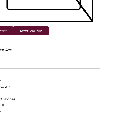
korb
Jetzt kaufen
ta Act
e
ne Air
GB
rtphones
oll
ß