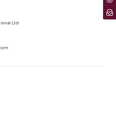
 einem völlig neuen Level. Direkt integriert.
tional Ltd
.com