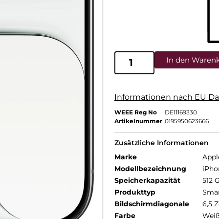
In den Waren
Informationen nach EU Da
WEEE Reg No
DE11169330
Artikelnummer
0195950623666
Zusätzliche Informationen
Marke
Appl
Modellbezeichnung
iPho
Speicherkapazität
512 
Produkttyp
Sma
Bildschirmdiagonale
6,5 Z
Farbe
Wei