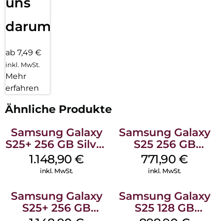
uns
darum!
ab 7,49 €
inkl. MwSt.
Mehr
erfahren
Ähnliche Produkte
Samsung Galaxy
Samsung Galaxy
S25+ 256 GB Silver
S25 256 GB
Shadow
Icyblue
1.148,90
€
771,90
€
inkl. MwSt.
inkl. MwSt.
Samsung Galaxy
Samsung Galaxy
S25+ 256 GB
S25 128 GB
Icyblue
Icyblue