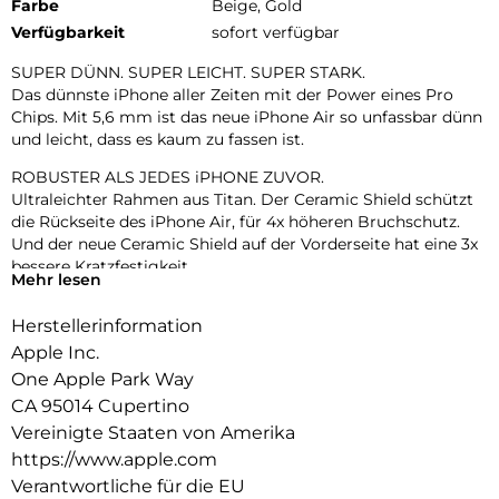
Farbe
Beige, Gold
Verfügbarkeit
sofort verfügbar
SUPER DÜNN. SUPER LEICHT. SUPER STARK.
Das dünnste iPhone aller Zeiten mit der Power eines Pro
Chips. Mit 5,6 mm ist das neue iPhone Air so unfassbar dünn
und leicht, dass es kaum zu fassen ist.
ROBUSTER ALS JEDES iPHONE ZUVOR.
Ultraleichter Rahmen aus Titan. Der Ceramic Shield schützt
die Rückseite des iPhone Air, für 4x höheren Bruchschutz.
Und der neue Ceramic Shield auf der Vorderseite hat eine 3x
bessere Kratzfestigkeit.
Mehr lesen
ZWEI FORTSCHRITTLICHE KAMERAS IN EINER.
Herstellerinformation
48 MP Fusion Kamera-System mit 2x Zoom in optischer
Qualität. Mach einfach perfekte Aufnahmen – direkt von dort,
Apple Inc.
wo du stehst.
One Apple Park Way
CA 95014 Cupertino
18MP CENTER STAGE FRONTKAMERA.
Flexible Bildausschnitte. Smarte Gruppenselfies, Videos mit
Vereinigte Staaten von Amerika
doppelter Aufnahme von Front- und Rückkamera und mehr.
https://www.apple.com
Verantwortliche für die EU
A19 PRO CHIP. EXTREM SCHNELL. EXTREM EFFIZIENT.