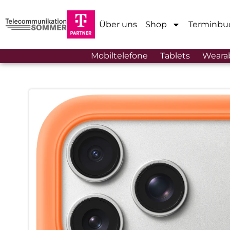
Über uns
Shop
Terminbu
Mobiltelefone
Tablets
Weara