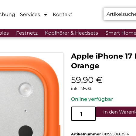
chung
Services
Kontakt
bles
Festnetz
Kopfhörer & Headsets
Smart Hom
Apple iPhone 17 
Orange
59,90
€
inkl. MwSt.
Online verfügbar
In den Waren
Artikelnummer
0195950663914