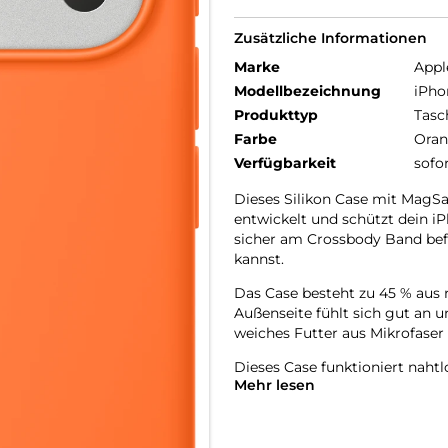
Zusätzliche Informationen
Marke
Appl
Modellbezeichnung
iPho
Produkttyp
Tasc
Farbe
Ora
Verfügbarkeit
sofo
Dieses Silikon Case mit MagSaf
entwickelt und schützt dein iP
sicher am Crossbody Band befe
kannst.
Das Case besteht zu 45 % aus r
Außenseite fühlt sich gut an u
weiches Futter aus Mikrofaser 
Dieses Case funktioniert naht
Mehr lesen
mit einer leitenden Schicht, 
überträgt.
Mit integrierten Magneten, die