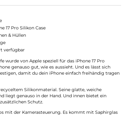
e
ne 17 Pro Silikon Case
hen & Hüllen
nge
rt verfügbar
e wurde von Apple speziell für das iPhone 17 Pro
hone genauso gut, wie es aussieht. Und es lässt sich
stigen, damit du dein iPhone einfach freihändig tragen
ecyceltem Silikon­material. Seine glatte, weiche
nd liegt genauso in der Hand. Und innen bietet ein
zusätzlichen Schutz.
los mit der Kamera­steuerung. Es kommt mit Saphirglas
die die Bewegungen deines Fingers zur Kamerasteuerung
 sich perfekt am iPhone 17 Pro ausrichten, hält das Case