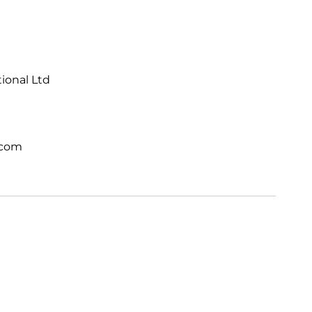
tional Ltd
.com