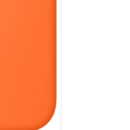
ganz einfach und sorgt für sch
einfach im Case und docke dei
oder Qi zertifiziertes Ladegerät
Wie jedes von Apple entwickel
Fertigungs­prozesses Tausende
aus, sondern ist auch dafür ge
schützen.