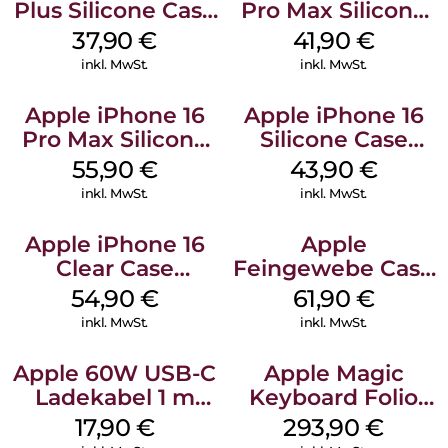
Plus Silicone Case
Pro Max Silicone
MagSafe Lake
Case MagSafe
37,90
€
41,90
€
Green
Ultramarine
inkl. MwSt.
inkl. MwSt.
Apple iPhone 16
Apple iPhone 16
Pro Max Silicone
Silicone Case
Case MagSafe
MagSafe Plum
55,90
€
43,90
€
Stone Gray
inkl. MwSt.
inkl. MwSt.
Apple iPhone 16
Apple
Clear Case
Feingewebe Case
MagSafe
iPhone 15 Pro
54,90
€
61,90
€
Transparent
MagSafe Schwarz
inkl. MwSt.
inkl. MwSt.
Apple 60W USB-C
Apple Magic
Ladekabel 1 m
Keyboard Folio
Weiß
iPad 10.9″ (10.Gen.)
17,90
€
293,90
€
Weiß