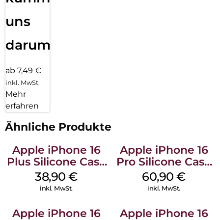
uns
darum!
ab 7,49 €
inkl. MwSt.
Mehr
erfahren
Ähnliche Produkte
Apple iPhone 16
Apple iPhone 16
Plus Silicone Case
Pro Silicone Case
MagSafe Denim
MagSafe Stone
38,90
€
60,90
€
Gray
inkl. MwSt.
inkl. MwSt.
Apple iPhone 16
Apple iPhone 16