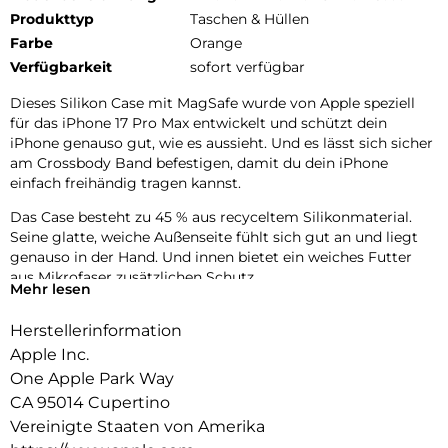
Produkttyp
Taschen & Hüllen
Farbe
Orange
Verfügbarkeit
sofort verfügbar
Dieses Silikon Case mit MagSafe wurde von Apple speziell
für das iPhone 17 Pro Max entwickelt und schützt dein
iPhone genauso gut, wie es aussieht. Und es lässt sich sicher
am Crossbody Band befestigen, damit du dein iPhone
einfach freihändig tragen kannst.
Das Case besteht zu 45 % aus recyceltem Silikon­material.
Seine glatte, weiche Außenseite fühlt sich gut an und liegt
genauso in der Hand. Und innen bietet ein weiches Futter
aus Mikrofaser zusätzlichen Schutz.
Mehr lesen
Dieses Case funktioniert nahtlos mit der Kamera­steuerung.
Herstellerinformation
Es kommt mit Saphirglas mit einer leitenden Schicht, die die
Bewegungen deines Fingers zur Kamerasteuerung
Apple Inc.
überträgt.
One Apple Park Way
CA 95014 Cupertino
Mit integrierten Magneten, die sich perfekt am iPhone 17 Pro
Max ausrichten, hält das Case ganz einfach und sorgt für
Vereinigte Staaten von Amerika
schnelleres kabelloses Laden. Lass dein iPhone beim Laden