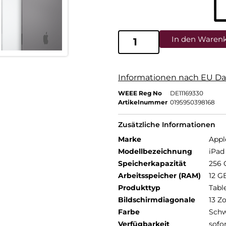
In den Waren
Informationen nach EU Da
WEEE Reg No
DE11169330
Artikelnummer
0195950398168
Zusätzliche Informationen
Marke
Appl
Modellbezeichnung
iPad 
Speicherkapazität
256 
Arbeitsspeicher (RAM)
12 G
Produkttyp
Tabl
Bildschirmdiagonale
13 Zo
Farbe
Schw
Verfügbarkeit
sofo