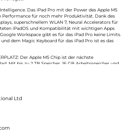
 Intelligence. Das iPad Pro mit der Power des Apple M5
de Performance für noch mehr Produktivität. Dank des
splays, superschnellem WLAN 7, Neural Accelerators für
iteten iPadOS und Kompatibilität mit wichtigen Apps
 Google Workspace gibt es für das iPad Pro keine Limits.
 und dem Magic Keyboard für das iPad Pro ist es das
ATZ: Der Apple M5 Chip ist der nächste
ad. Mit bis zu 2 TB Speicher, 16 GB Arbeitsspeicher und
erators für KI Performance können Projekte jeder Größe
hr erledigen, dank iPadOS 26 mit Liquid Glass Design
ändern. Mit dem intuitiven und flexiblen Fenstersystem
tional Ltd
rganisiert und verwaltet wie nie zuvor.
lligence ist das persönliche Intelligenz System. Es hilft
rücken und Dinge einfacher zu erledigen – mit
bei jedem Schritt.
.com
 Das fortschrittlichste Display der Welt mit extremer
, ProMotion, großem P3 Farbraum und True Tone.