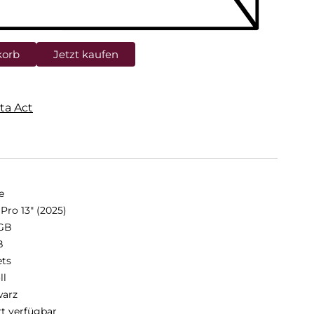
korb
Jetzt kaufen
ta Act
e
Pro 13" (2025)
GB
B
ets
ll
arz
rt verfügbar