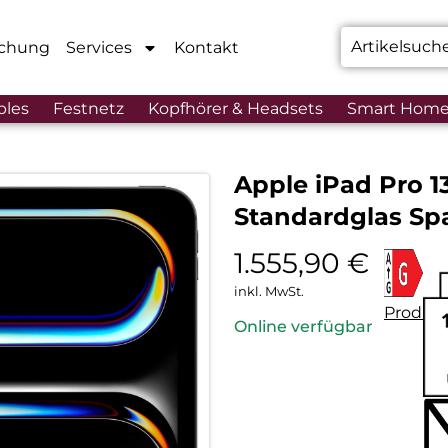
chung
Services
Kontakt
bles
Festnetz
Kopfhörer & Headsets
Smart Hom
Apple iPad Pro 1
Standardglas Sp
1.555,90
€
inkl. MwSt.
Produkt
Online verfügbar