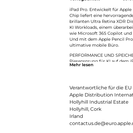
iPad Pro. Entwickelt für Apple
Chip liefert eine hervorragen
brillanten Ultra Retina XDR Di
KI Workloads, einem überarbe
wie Microsoft 365 Copilot und
Und mit dem Apple Pencil Pro
ultimative mobile Büro.
PERFORMANCE UND SPEICHERPL
Riesensprung für KI auf dem iP
Mehr lesen
leistungsstarken Neural Accel
einfach bewältigt werden.
IPADOS: Mit Pro Apps noch me
Verantwortliche für die EU
und Fähigkeiten, die alles ver
Apple Distribution Interna
werden Workflows gesteuert, o
Hollyhill Industrial Estate
APPLE INTELLIGENCE: Apple Inte
Hollyhill, Cork
zu kommunizieren, sich auszud
Irland
bahnbrechendem Datenschutz 
contactus.de@euro.apple
13″ ULTRA RETINA XDR DISPLAY:
Helligkeit, präzisem Kontrast