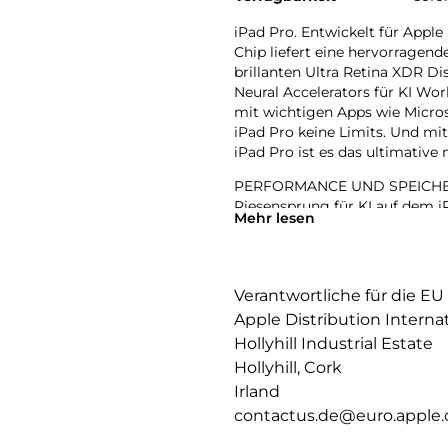
iPad Pro. Entwickelt für Apple
Chip liefert eine hervorragen
brillanten Ultra Retina XDR D
Neural Accelerators für KI Wo
mit wichtigen Apps wie Micros
iPad Pro keine Limits. Und m
iPad Pro ist es das ultimative
PERFORMANCE UND SPEICHERPL
Riesensprung für KI auf dem iP
Mehr lesen
leistungsstarken Neural Accel
einfach bewältigt werden.
IPADOS: Mit Pro Apps noch me
Verantwortliche für die EU
und Fähigkeiten, die alles ver
Apple Distribution Interna
werden Workflows gesteuert, o
Hollyhill Industrial Estate
APPLE INTELLIGENCE: Apple Inte
Hollyhill, Cork
zu kommunizieren, sich auszud
Irland
bahnbrechendem Datenschutz 
contactus.de@euro.apple
11 ULTRA RETINA XDR DISPLAY: 
Helligkeit, präzisem Kontrast