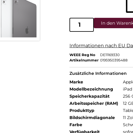
In den Waren
Informationen nach EU Da
WEEE Reg No
DE11169330
Artikelnummer
0195950395488
Zusätzliche Informationen
Marke
Appl
Modellbezeichnung
iPad 
Speicherkapazität
256 
Arbeitsspeicher (RAM)
12 G
Produkttyp
Tabl
Bildschirmdiagonale
11 Zo
Farbe
Schw
Verfügbarkeit
sofo