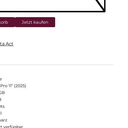
korb
Jetzt kaufen
ta Act
e
Pro 11" (2025)
GB
B
ets
ll
arz
rt verfügbar