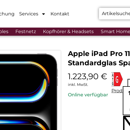
chung
Services
Kontakt
bles
Festnetz
Kopfhörer & Headsets
Smart Hom
Apple iPad Pro 11
Standardglas Sp
1.223,90
€
inkl. MwSt.
Produkt
Online verfügbar