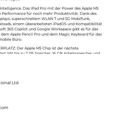
 Intelligence. Das iPad Pro mit der Power des Apple M5
de Performance für noch mehr Produktivität. Dank des
isplays, superschnellem WLAN 7 und 5G Mobilfunk,
rkloads, einem überarbeiteten iPadOS und Kompatibilität
oft 365 Copilot und Google Workspace gibt es für das
it dem Apple Pencil Pro und dem Magic Keyboard für das
 mobile Büro.
ATZ: Der Apple M5 Chip ist der nächste
ad. Mit bis zu 2 TB Speicher, 16 GB Arbeitsspeicher und
erators für KI Performance können Projekte jeder Größe
hr erledigen, dank iPadOS 26 mit Liquid Glass Design
ändern. Mit dem intuitiven und flexiblen Fenstersystem
tional Ltd
rganisiert und verwaltet wie nie zuvor.
lligence ist das persönliche Intelligenz System. Es hilft
rücken und Dinge einfacher zu erledigen – mit
bei jedem Schritt.
.com
Das fortschrittlichste Display der Welt mit extremer
, ProMotion, großem P3 Farbraum und True Tone.