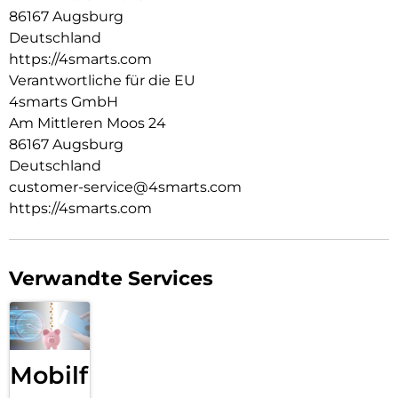
Transparente Eleganz:
86167 Augsburg
Unsere transparente iPhone 16 Schutzhülle bewahrt das
Deutschland
elegante und makellose Design. Mit ihrem transparenten
https://4smarts.com
Design bleibt die Schönheit deines Mobilgeräts sichtbar,
ohne Kompromisse beim Schutz einzugehen. Genieße den
Verantwortliche für die EU
zuverlässigen Schutz, der das ästhetische Erscheinungsbild
4smarts GmbH
deines Smartphones unverändert lässt.
Am Mittleren Moos 24
86167 Augsburg
Deutschland
customer-service@4smarts.com
https://4smarts.com
Verwandte Services
Mobilfunk