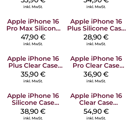
Gray
Denim
inkl. MwSt.
inkl. MwSt.
Apple iPhone 16
Apple iPhone 16
Pro Max Silicone
Plus Silicone Case
Case MagSafe
MagSafe Black
47,90
€
28,90
€
Black
inkl. MwSt.
inkl. MwSt.
Apple iPhone 16
Apple iPhone 16
Plus Clear Case
Pro Clear Case
MagSafe
MagSafe
35,90
€
36,90
€
Transparent
Transparent
inkl. MwSt.
inkl. MwSt.
Apple iPhone 16
Apple iPhone 16
Silicone Case
Clear Case
MagSafe
MagSafe
38,90
€
54,90
€
Ultramarine
Transparent
inkl. MwSt.
inkl. MwSt.