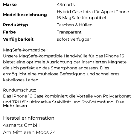
Marke
4Smarts
Hybrid Case Ibiza für Apple iPhone
Modellbezeichnung
16 MagSafe Kompatibel
Produkttyp
Taschen & Hüllen
Farbe
Transparent
Verfügbarkeit
sofort verfügbar
MagSafe-kompatibel:
Unsere MagSafe-kompatible Handyhülle für das iPhone 16
bietet eine optimale Ausrichtung der integrierten Magnete,
die sich perfekt an das Smartphone anpassen. Dies
ermöglicht eine mühelose Befestigung und schnelleres
kabelloses Laden.
Rundumschutz:
Das iPhone 16 Case kombiniert die Vorteile von Polycarbonat
und TPU für ultimative Stabilität und Stoßdämpfung. Das
Mehr lesen
Polycarbonat verleiht der Hülle eine robuste Struktur und
schützt vor Kratzern und Abnutzung, während das TPU die
Herstellerinformation
Fähigkeit besitzt, Stöße effektiv zu absorbieren und das
4smarts GmbH
Handy vor versehentlichen Stürzen zu schützen.
Am Mittleren Moos 24