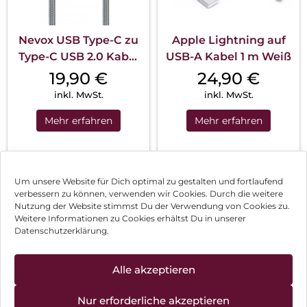
Nevox USB Type-C zu
Apple Lightning auf
Type-C USB 2.0 Kabel
USB-A Kabel 1 m Weiß
20V/5A 10...
19,90
€
24,90
€
inkl. MwSt.
inkl. MwSt.
Mehr erfahren
Mehr erfahren
1
2
3
…
138
Nächste
Um unsere Website für Dich optimal zu gestalten und fortlaufend
verbessern zu können, verwenden wir Cookies. Durch die weitere
Nutzung der Website stimmst Du der Verwendung von Cookies zu.
Impressum
Weitere Informationen zu Cookies erhältst Du in unserer
Datenschutzerklärung.
AGB
Datenschutz
Alle akzeptieren
Vertrag widerrufen
Nur erforderliche akzeptieren