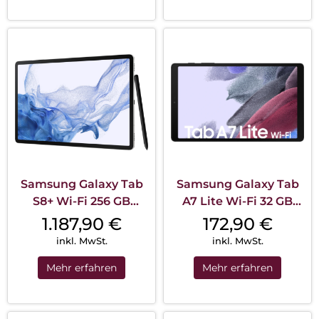
Samsung Galaxy Tab
Samsung Galaxy Tab
S8+ Wi-Fi 256 GB
A7 Lite Wi-Fi 32 GB
Silber
Dark Grey
1.187,90
€
172,90
€
inkl. MwSt.
inkl. MwSt.
Mehr erfahren
Mehr erfahren