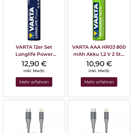
VARTA 12er Set
VARTA AAA HR03 800
Longlife Power
mAh Akku 1,2 V 2 Stk.
LR03/AAA 1,5V
Blister
12,90
€
10,90
€
inkl. MwSt.
inkl. MwSt.
Mehr erfahren
Mehr erfahren