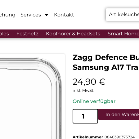
chung
Services
Kontakt
bles
Festnetz
Kopfhörer & Headsets
Smart Hom
Zagg Defence Bu
Samsung A17 Tra
24,90
€
inkl. MwSt.
Online verfügbar
In den Waren
Artikelnummer
0840390373724