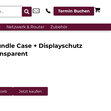
Termin Buchen
e
Netzwerk & Router
Zubehör
ndle Case + Displayschutz
nsparent
korb
Jetzt kaufen