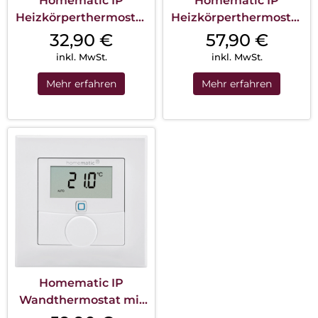
Homematic IP
Homematic IP
Heizkörperthermostat
Heizkörperthermostat
Basic Weiß
Weiß
32,90
€
57,90
€
inkl. MwSt.
inkl. MwSt.
Mehr erfahren
Mehr erfahren
Homematic IP
Wandthermostat mit
Luftfeuchtigkeitssensor