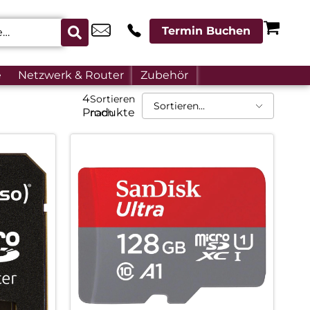
Termin Buchen
e
Netzwerk & Router
Zubehör
4
Sortieren
Produkte
nach