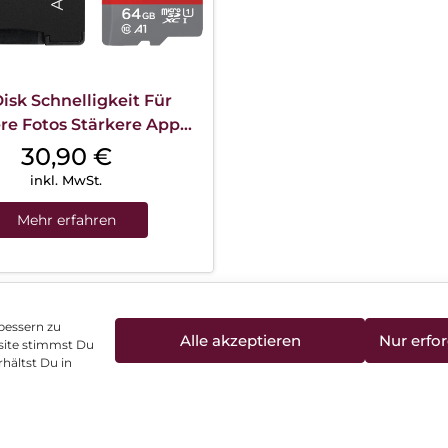
isk Schnelligkeit Für
re Fotos Stärkere App
ung und Full HD Videos
30,90
€
inkl. MwSt.
Mehr erfahren
bessern zu
Alle akzeptieren
Nur erfor
site stimmst Du
enschutz
Vertrag widerrufen
Hinweis zur Batte
hältst Du in
©
2026
, Brodos AG – All Rights Reserved.