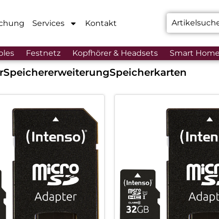
chung
Services
Kontakt
bles
Festnetz
Kopfhörer & Headsets
Smart Hom
r
Speichererweiterung
Speicherkarten